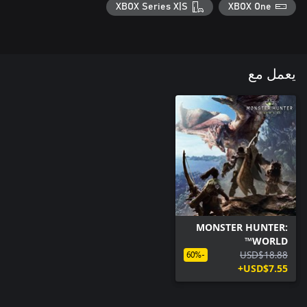
XBOX Series X|S
XBOX One
يعمل مع
MONSTER HUNTER:
WORLD™
USD$18.88
-60%
USD$7.55+