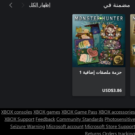
إظهار الكل
مضمنة في
حزمة ملصقات إضافية 1
USD$3.86
XBOX consoles
XBOX games
XBOX Game Pass
XBOX accessories
XBOX Support
Feedback
Community Standards
Photosensitive
Seizure Warning
Microsoft account
Microsoft Store Support
Returns
Orders tracking