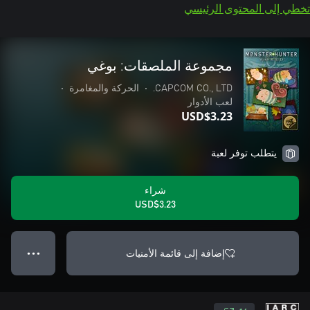
تخطي إلى المحتوى الرئيسي
مجموعة الملصقات: بوغي
CAPCOM CO., LTD.
•
الحركة والمغامرة
•
لعب الأدوار
USD$3.23
يتطلب توفر لعبة
شراء
USD$3.23
إضافة إلى قائمة الأمنيات
● ● ●