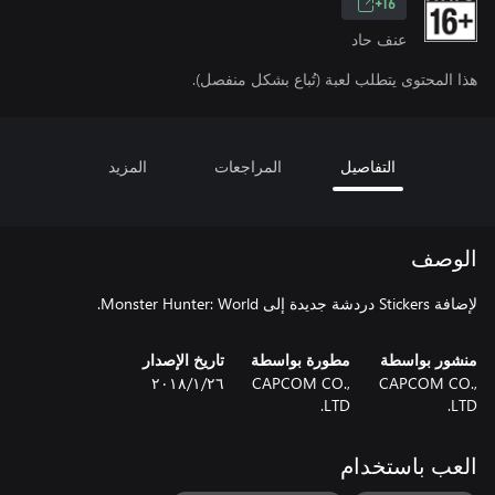
16+
عنف حاد
هذا المحتوى يتطلب لعبة (تُباع بشكل منفصل).
التفاصيل
المراجعات
المزيد
الوصف
لإضافة Stickers دردشة جديدة إلى Monster Hunter: World.
منشور بواسطة
مطورة بواسطة
تاريخ الإصدار
CAPCOM CO.,
CAPCOM CO.,
٢٦‏/١‏/٢٠١٨
LTD.
LTD.
العب باستخدام