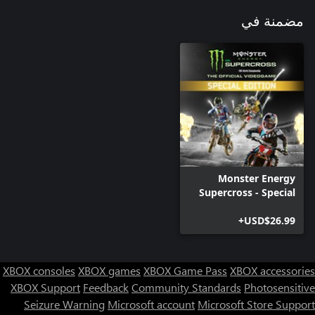
مضمنة في
Monster Energy
Supercross - Special
Edition
USD$26.99+
XBOX consoles
XBOX games
XBOX Game Pass
XBOX accessories
XBOX Support
Feedback
Community Standards
Photosensitive
Seizure Warning
Microsoft account
Microsoft Store Support