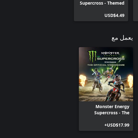
Supercross - Themed
Liveries and
Tracksuits
USD$4.49
يعمل مع
Monster Energy
Supercross - The
Official Videogame
USD$17.99+