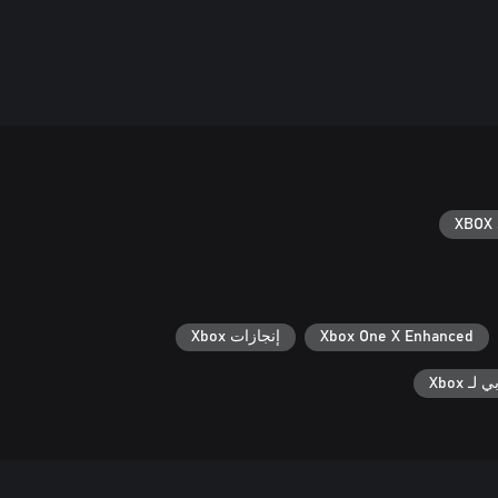
XBOX 
Xbox One X Enhanced
إنجازات Xbox
ـ Xbox