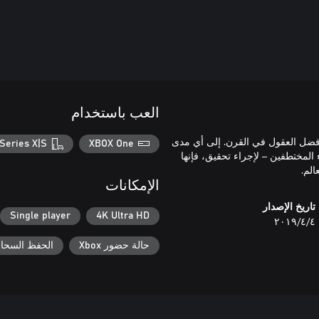
العب باستخدام
أحد أفضل العقول في القرن. إلى أي مدى
Series X|S
XBOX One
 المختطفين – لإجراء تحقيق، فإنها
لم.
الإمكانات
تاريخ الإصدار
Single player
4K Ultra HD
٤‏/٤‏/٢٠١٩
حالة حضور Xbox
الحفظ السحابي ل