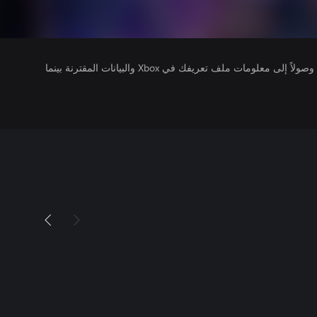
يتلقى ناشرو الألعاب التي تقوم بتشغيلها وصولاً إلى معلومات ملف تعريفك في Xbox والبيانات المقترنة بينما