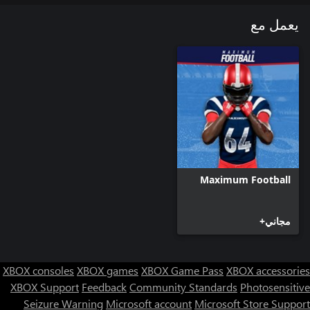
يعمل مع
Maximum Football
مجاني+
XBOX consoles
XBOX games
XBOX Game Pass
XBOX accessories
XBOX Support
Feedback
Community Standards
Photosensitive
Seizure Warning
Microsoft account
Microsoft Store Support