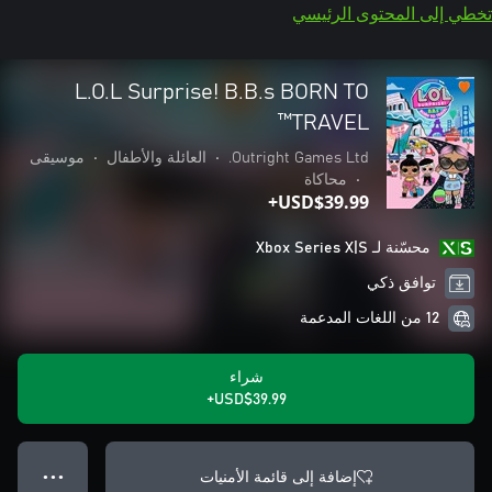
تخطي إلى المحتوى الرئيسي
L.O.L Surprise! B.B.s BORN TO
TRAVEL™
Outright Games Ltd.
•
العائلة والأطفال
•
موسيقى
•
محاكاة
USD$39.99+
محسّنة لـ Xbox Series X|S
توافق ذكي
12 من اللغات المدعمة
شراء
USD$39.99+
إضافة إلى قائمة الأمنيات
● ● ●