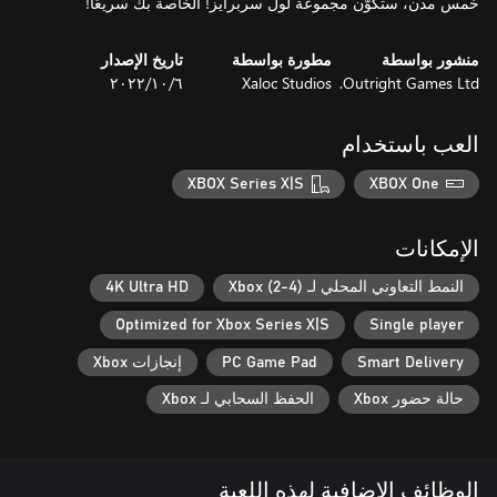
خمس مدن، ستكوّن مجموعة لول سربرايز! الخاصة بك سريعًا!
منشور بواسطة
مطورة بواسطة
تاريخ الإصدار
Outright Games Ltd.
Xaloc Studios
٦‏/١٠‏/٢٠٢٢
العب باستخدام
XBOX Series X|S
XBOX One
الإمكانات
النمط التعاوني المحلي لـ Xbox (2-4)
4K Ultra HD
Optimized for Xbox Series X|S
Single player
Smart Delivery
PC Game Pad
إنجازات Xbox
حالة حضور Xbox
الحفظ السحابي لـ Xbox
الوظائف الإضافية لهذه اللعبة