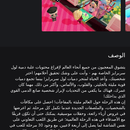
الوصف
يتشوق المعجبون من جميع أنحاء العالم لإفراغ محتويات علبة دمية لول
سربرايز الخاصة بهم - وأنت على وشك تحقيق أحلامهم! اختر
شخصيتك، وأعد الحياة لمتجر دميات لول سربرايز! بينما تجمع دميات
قوية مليئة بالجليتر، والقلوب، والألماس، وأكثر من ذلك. مهما كان
عمرك، فهناك ما يكفي من التحديات لإبراز شخصية صانع الدمى القوي
إن هذه الرحلة حول العالم مليئة بالمفاجآت! احصل على مكافآت
بالشخصيات، والملصقات الجديدة عندما تكمل كل مرحلة. ثم اعرضها
في عروض أزياء رائعة، وحفلات موسيقية. يمكنك حتى أن تكوّن فريقًا
مع الأصدقاء في هذه الرحلة العالمية؛ عن طريق اللعب التعاوني على
نفس الشاشة لما يصل إلى أربعة لاعبين. مع وجود 30 مرحلة للعب في