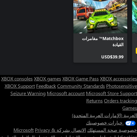
Matchbox™ مغامرات
القيادة
USD$39.99
XBOX consoles
XBOX games
XBOX Game Pass
XBOX accessories
XBOX Support
Feedback
Community Standards
Photosensitive
Seizure Warning
Microsoft account
Microsoft Store Support
Returns
Orders tracking
Games
العربية (الإمارات العربية المتحدة)
خيارات خصوصيتك
خصوصية صحة المستهلك
الاتصال بشركة Microsoft
Privacy &