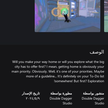
الوصف
Will you make your way home or will you explore what the big
city has to offer first? I mean, getting home is obviously your
main priority. Obviously. Well, it's one of your priorities. Maybe
more of a guideline... It's definitely on your To-Do list
somewhere! But first? Exploration!
منشور بواسطة
مطورة بواسطة
تاريخ الإصدار
Double Dagger
Double Dagger
٩‏/٥‏/٢٠٢٤
Studio
Studio