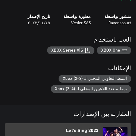
• اللعب الفردي: حقق حلمك في أن تكون أسطورة موسيقية مع طور
منشور بواسطة
مطورة بواسطة
تاريخ الإصدار
• اختبر مهاراتك ضد المؤدين الآخرين من خلال قائمة المتصدرين لدينا
Ravenscourt
Voxler SAS
١٥‏/١١‏/٢٠٢٢
عبر الإنترنت! هناك المزيد من الأغاني بانتظارك في المتجر داخل
• ألا يوجد ميكروفون معك؟ لا مشكلة! يحول تطبيق Let's Sing
العب باستخدام
• استمتع مع طورLet's Party إذ يمكنك التناغم مع ما يصل إلى ثمانية
XBOX Series X|S
XBOX One
الإمكانات
• المزيد من الأغاني في المتجر داخل اللعبة!
النمط التعاوني المحلي لـ Xbox (2-2)
نمط متعدد اللاعبين المحلي لـ Xbox (2-4)
المقارنة بين الإصدارات
Let's Sing 2023