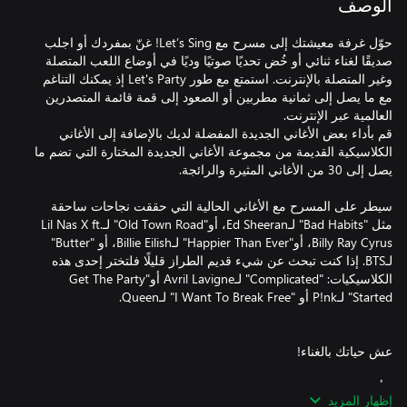
الوصف
حوّل غرفة معيشتك إلى مسرح مع Let’s Sing! غنّ بمفردك أو اجلب
صديقًا لغناء ثنائي أو خُض تحديًا صوتيًا وديًا في أوضاع اللعب المتصلة
وغير المتصلة بالإنترنت. استمتع مع طور Let's Party إذ يمكنك التناغم
مع ما يصل إلى ثمانية مطربين أو الصعود إلى قمة قائمة المتصدرين
قم بأداء بعض الأغاني الجديدة المفضلة لديك بالإضافة إلى الأغاني
الكلاسيكية القديمة من مجموعة الأغاني الجديدة المختارة التي تضم ما
سيطر على المسرح مع الأغاني الحالية التي حققت نجاحات ساحقة
مثل "Bad Habits" لـEd Sheeran، أو"Old Town Road" لـLil Nas X ft.
Billy Ray Cyrus، أو"Happier Than Ever" لـBillie Eilish، أو "Butter"
لـBTS. إذا كنت تبحث عن شيء قديم الطراز قليلًا فلتختر إحدى هذه
الكلاسيكيات: "Complicated" لـAvril Lavigne أو"Get The Party
• أطوار اللعبة: Legend وClassic وMix Tape 2.0 وJukebox وFeat.
إظهار المزيد