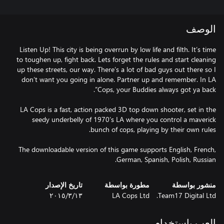
الوصف
Listen Up! This city is being overrun by low life and filth. It’s time
to toughen up, fight back. Lets forget the rules and start cleaning
up these streets, our way. There’s a lot of bad guys out there so I
don’t want you going in alone. Partner up and remember. In LA
LA Cops is a fast, action packed 3D top down shooter, set in the
seedy underbelly of 1970’s LA where you control a maverick
The downloadable version of this game supports English, French,
German, Spanish, Polish, Russian.
منشور بواسطة
مطورة بواسطة
تاريخ الإصدار
Team17 Digital Ltd.
LA Cops Ltd
١٣‏/٣‏/٢٠١٥
العب باستخدام