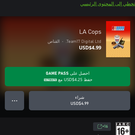
تخطي إلى المحتوى الرئيسي
LA Cops
Team17 Digital Ltd.
•
القناص
USD$4.99
احصل على GAME PASS
حفظ
USD$4.25
مع
شراء
● ● ●
USD$4.99
16+