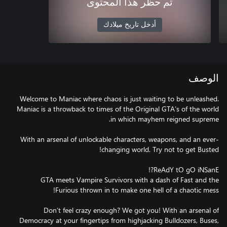
تم حظر هذا المحتوى
أدخل تاريخ ميلادك
الوصف
Welcome to Maniac where chaos is just waiting to be unleashed.
Maniac is a throwback to times of the Original GTA’s of the world
With an arsenal of unlockable characters, weapons, and an ever-
GTA meets Vampire Survivors with a dash of Fast and the
Don’t feel crazy enough? We got you! With an arsenal of
Democracy at your fingertips from highjacking Bulldozers, Buses,