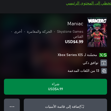
تخطي إلى المحتوى الرئيسي
Maniac
Skystone Games
•
الحركة والمغامرة
•
أخرى
•
القناص
USD$4.99
محسّنة لـ Xbox Series X|S
توافق ذكي
13 من اللغات المدعمة
شراء
USD$4.99
إضافة إلى قائمة الأمنيات
● ● ●