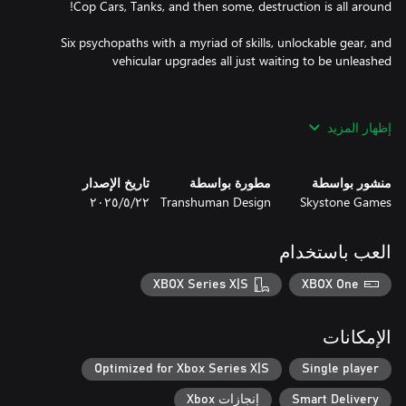
Six psychopaths with a myriad of skills, unlockable gear, and
إظهار المزيد
منشور بواسطة
مطورة بواسطة
تاريخ الإصدار
Skystone Games
Transhuman Design
٢٢‏/٥‏/٢٠٢٥
You Can’t Say Maniac without a system in place ready to deliver
العب باستخدام
sheer destruction and chaos! With sick drifts from the driving
physics to chain reactions ready to explode, the world is dynamic
XBOX Series X|S
XBOX One
and ever-changing. All of this is backed up by an aggressive AI
الإمكانات
jOIn iN On tHe MaYHeM aND rEaCh tHe HiGheSt LeVeL!
Optimized for Xbox Series X|S
Single player
Smart Delivery
إنجازات Xbox