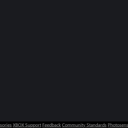
sories
XBOX Support
Feedback
Community Standards
Photosens