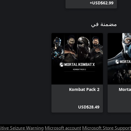
USD$62.99+
مضمنة في
Kombat Pack 2
Morta
USD$28.49
itive Seizure Warning
Microsoft account
Microsoft Store Support