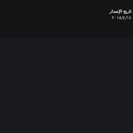
تاريخ الإصدار
١٤‏/٤‏/٢٠١٥