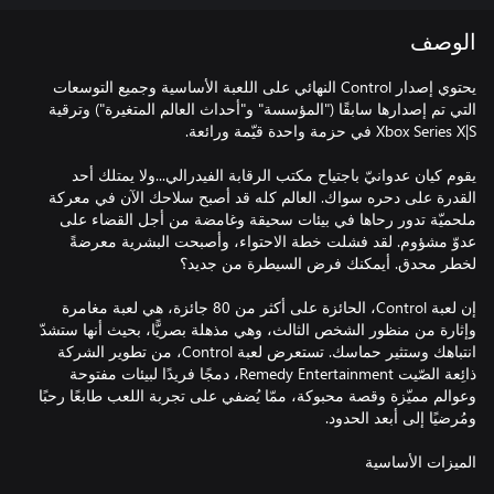
الوصف
يحتوي إصدار Control النهائي على اللعبة الأساسية وجميع التوسعات
التي تم إصدارها سابقًا ("المؤسسة" و"أحداث العالم المتغيرة") وترقية
يقوم كيان عدوانيّ باجتياح مكتب الرقابة الفيدرالي...ولا يمتلك أحد
القدرة على دحره سواك. العالم كله قد أصبح سلاحك الآن في معركة
ملحميّة تدور رحاها في بيئات سحيقة وغامضة من أجل القضاء على
عدوّ مشؤوم. لقد فشلت خطة الاحتواء، وأصبحت البشرية معرضةً
إن لعبة Control، الحائزة على أكثر من 80 جائزة، هي لعبة مغامرة
وإثارة من منظور الشخص الثالث، وهي مذهلة بصريًّا، بحيث أنها ستشدّ
انتباهك وستثير حماسك. تستعرض لعبة Control، من تطوير الشركة
ذائِعة الصّيت Remedy Entertainment، دمجًا فريدًا لبيئات مفتوحة
وعوالم مميّزة وقصة محبوكة، ممّا يُضفي على تجربة اللعب طابعًا رحبًا