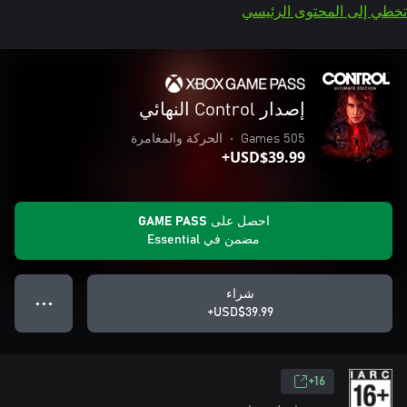
تخطي إلى المحتوى الرئيسي
إصدار Control النهائي
505 Games
•
الحركة والمغامرة
USD$39.99+
احصل على GAME PASS
مضمن في Essential
شراء
● ● ●
USD$39.99+
16+