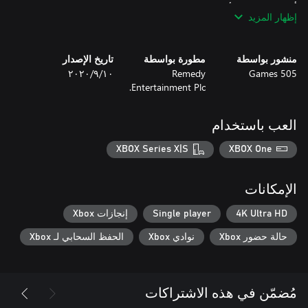
إظهار المزيد
أيمكنك تولّي أمر أسرار المكتب المُعْتِمة؟ خض غمار معركة ملحمية
منشور بواسطة
مطورة بواسطة
تاريخ الإصدار
505 Games
Remedy
١٠‏/٩‏/٢٠٢٠
Entertainment Plc.
أطلق العنان للتدمير من خلال تحويل الأسلحة واستخدام التحريكات
العب باستخدام
XBOX Series X|S
XBOX One
الإمكانات
4K Ultra HD
Single player
إنجازات Xbox
حالة حضور Xbox
نوادي Xbox
الحفظ السحابي لـ Xbox
مُضمّن في هذه الاشتراكات
وقم بتخصيص أسلحتك.