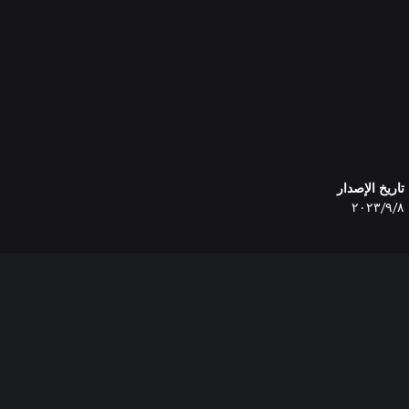
تاريخ الإصدار
٨‏/٩‏/٢٠٢٣