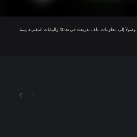
يتلقى ناشرو الألعاب التي تقوم بتشغيلها وصولاً إلى معلومات ملف تعريفك في Xbox والبيانات المقترنة بينما