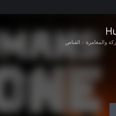
H
كة والمغامرة
•
القناص