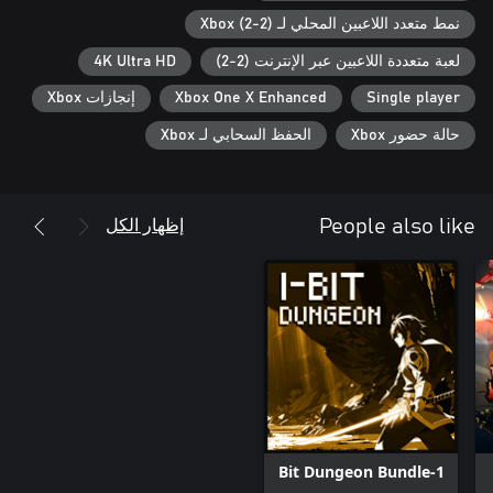
المظهر وتعمق في دفتر رسومات الفنان المؤسس. أتقن أنماط سلوك
نمط متعدد اللاعبين المحلي لـ Xbox (2-2)
كل أعدائك وتغلب على 40 زعيمًا. كل ذلك مصحوب بموسيقى تصويرية
رائعة من تأليف Adam Skorupa وKrzysztof Wierzynkiewicz مؤلفَي
لعبة متعددة اللاعبين عبر الإنترنت (2-2)
4K Ultra HD
موسيقى The Witcher وBulletstorm وShadow Warrior.
Single player
Xbox One X Enhanced
إنجازات Xbox
حالة حضور Xbox
الحفظ السحابي لـ Xbox
إظهار الكل
People also like
1-Bit Dungeon Bundle