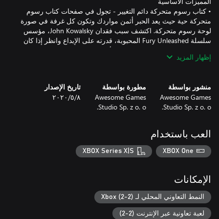
• كتاب رسوم متحركة دائم التغيير - تجول في صفحات كتاب رسوم
متحركة حية حيث يعد الحبر أثمن مواردك وتكون كل غرفة في صورة
لوحة رسوم متحركة. اكتشف سبب فقدان John Kowalsky، مؤسس
سلسلة Fury Unleashed المحبوبة، قدرته على الإبداع وانظر إذا كان
إظهار المزيد
• نظام ضربات متتالية مؤثر في نمط اللعب - تخلص من أعدائك
بسرعة كافية لتطلق العنان لغضبك وتمزق كل ما يقف في طريقك من
دون أن تتأذى. تعلّم اللعب من دون ارتكاب أخطاء وأنهِ اللعبة بأكملها
منشور بواسطة
مطورة بواسطة
تاريخ الإصدار
Awesome Games
Awesome Games
٨‏/٥‏/٢٠٢٠
• خيارات تخصيص اللعب - اختر الوضع الصعب المثير (الذي سيختبر
Studio Sp. z o. o.
Studio Sp. z o. o.
مدى مهاراتك) أو الوضع السهل (حيث يمكنك ضبط مؤشرات الصعوبة
كيفما شئت). تجاوز الوضع الصعب وافتح المزيد من الأوضاع الأسطورية
الرائعة الأكثر صعوبة. يمكنك تعطيل ظهور الدماء والدماء المتجلطة إذا
العب باستخدام
كنت لا تحب ذلك، أو إذا وُجد أطفال صغار. يمكنك اللعب بمفردك أو
XBOX Series X|S
XBOX One
• اختر من مهارات أبطالك ما يناسب أسلوب لعبك، وعدّل مظهرهم
• احتفظ بالمهارات والإحصاءات عند الموت وأعد التشغيل من البداية -
الإمكانات
اكتشف عوالم تتألف من مزيج بين مستويات مُصممة يدويًا وخوارزميات
التوليد الإجرائي. اختر أفضل المقتنيات التي يمكنها مساعدتك في اجتياز
النمط التعاوني المحلي لـ Xbox (2-2)
لعبة تعاونية عبر الإنترنت (2-2)
• بيئات ملهمة - العب واجتز صفحات كتب الرسوم المتحركة متميزة