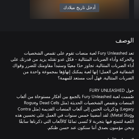
أدخل تاريخ ميلادك
الوصف
تعد Fury Unleashed لعبة منصات تقوم على تقمص الشخصيات
والحركة وأداء الضربات المتتالية - فكل عدو تقتله يزيد من قدرتك على
أداء الضربات المتتالية. تجاوز حدًا معينًا وستبدأ مقاومتك للضرر وقواك
الشفائية في العمل! إنها لعبة يمكنك إنهاؤها بمجموعة واحدة من
صُممت لعبة Fury Unleashed بالجمع بين أفكار مستوحاة من ألعاب
المنصات وتقمص الشخصيات الحديثة (مثل Dead Cells وRogue
Legacy) وذكريات الحنين إلى ألعاب المنصات القديمة (مثل Contra
وMetal Slug). لقد أمضينا خمس سنوات في العمل على تحسين هذه
اللعبة لتتمتع فيها بتجربة لا تُنسى تمامًا كالألعاب التي ذكرناها سابقًا