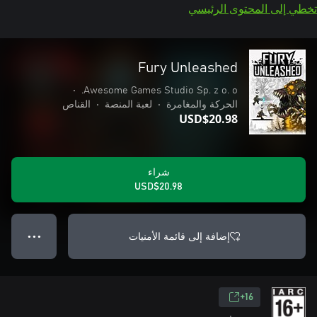
تخطي إلى المحتوى الرئيسي
Fury Unleashed
•
Awesome Games Studio Sp. z o. o.
الحركة والمغامرة
•
لعبة المنصة
•
القناص
USD$20.98
شراء
USD$20.98
إضافة إلى قائمة الأمنيات
● ● ●
16+