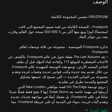
الوصف
Frostpunk – النسخة الكاملة من لعبة صمود المجتمع التي لاقت
استحسانًا كبيرًا وبيع منها أكثر من 3 000 000 نسخة حول العالم وفازت
تذكرة Frostpunk الموسمية - مجموعة من ثلاثة توسعات لعالم
• تعد The Last Autumn نقطة تحول في عالم Frostpunk. بالكشف عن
الأحداث المضطربة للموقع 113 وكفاحه لبناء الموّلد قبل أن يغلف
الحاجز المجمد الأرض، توسع هذه التوسعة التمهيدية عالم Frostpunk
من خلال تقديم بيئة جديدة وكتب قوانين جديدة وتقنيات فريدة وتقدم
مجموعة من المباني الجديدة — التي تسمح لك جميعها بتشكيل
• تروي توسعة On The Edge قصة مواطني New London الذين
أُرسلوا في مهمة خاصة بعد Great Storm. إنها لا تفتح فقط فصلًا جديدًا
تمامًا في عالم Frostpunk، بل تضعك أيضًا في مواجهة تحديات جديدة
وتقدم آليات فريدة، سواء في المدينة أو على خريطة Frostland، مما
إظهار المزيد
• تسمح The Rifts لك بتجربة مستوى جديد من التحدي على خريطة