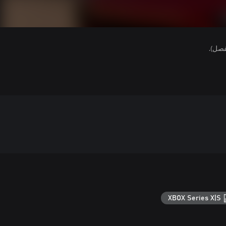
فصل).
XBOX Series X|S