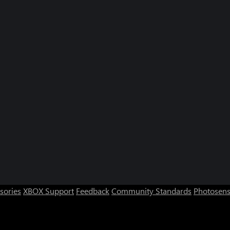
sories
XBOX Support
Feedback
Community Standards
Photosens