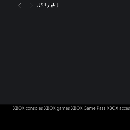
إظهار الكل
XBOX consoles
XBOX games
XBOX Game Pass
XBOX acces