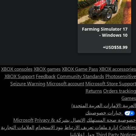
Farming Simulator 17
- Windows 10
USD$58.99+
XBOX consoles
XBOX games
XBOX Game Pass
XBOX accessories
XBOX Support
Feedback
Community Standards
Photosensitive
Seizure Warning
Microsoft account
Microsoft Store Support
Returns
Orders tracking
Games
العربية (الإمارات العربية المتحدة)
خيارات خصوصيتك
خصوصية صحة المستهلك
الاتصال بشركة Microsoft
Privacy &
Cookies
إدارة ملفات تعريف الارتباط
بنود الاستخدام
العلامات التجارية
Third Party Notices
حول إعلاناتنا