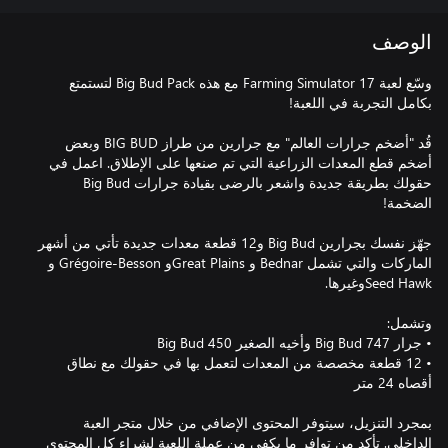
الوصف
وسّع لعبة Farming Simulator 17 مع هذه Big Bud Pack لتستمتع
قُد "أضخم جرارات العالم" مع جرارين من طراز BIG BUD وبعض
أضخم قطع المعدات الزراعية التي تم صنعها على الإطلاق. اعمل في
حقولك بطريقة جديدة واشعر بالرضى بقيادة جرارات Big Bud
جهّز نفسك بجرارين Big Bud و12 قطعة معدات جديدة تأتي من أشهر
الماركات والتي تشمل Bednar و Great Plainsو Grégoire-Besson و
• 12 قطعة مخصصة من المعدات لتعمل بها في حقولك مع نطاق
بمجرد التنزيل، سيتوفر المحتوى الإضافي من خلال متجر العبة
الداخلي. تأكد من توافر ما يكفي من عملة اللعبة لشراء كل المحتوى