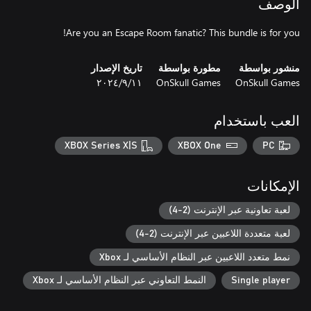
الوصف
Are you an Escape Room fanatic? This bundle is for you!
منشور بواسطة
مطورة بواسطة
تاريخ الإصدار
OnSkull Games
OnSkull Games
١١‏/٩‏/٢٠٢٤
العب باستخدام
XBOX Series X|S
XBOX One
PC
الإمكانات
لعبة تعاونية عبر الإنترنت (2-4)
لعبة متعددة اللاعبين عبر الإنترنت (2-4)
نمط متعدد اللاعبين عبر النظام الأساسي لـ Xbox
Single player
النمط التعاوني عبر النظام الأساسي لـ Xbox