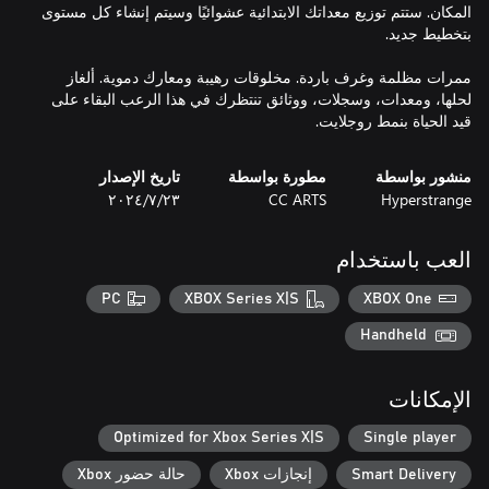
المكان. ستتم توزيع معداتك الابتدائية عشوائيًا وسيتم إنشاء كل مستوى
ممرات مظلمة وغرف باردة. مخلوقات رهيبة ومعارك دموية. ألغاز
لحلها، ومعدات، وسجلات، ووثائق تنتظرك في هذا الرعب البقاء على
قيد الحياة بنمط روجلايت.
منشور بواسطة
مطورة بواسطة
تاريخ الإصدار
Hyperstrange
CC ARTS
٢٣‏/٧‏/٢٠٢٤
العب باستخدام
PC
XBOX Series X|S
XBOX One
Handheld
الإمكانات
Optimized for Xbox Series X|S
Single player
Smart Delivery
إنجازات Xbox
حالة حضور Xbox