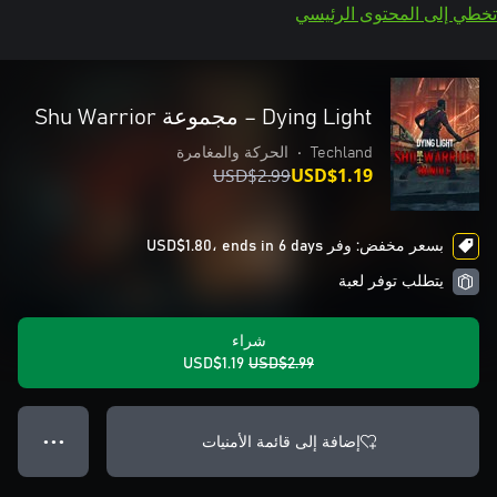
تخطي إلى المحتوى الرئيسي
Dying Light – مجموعة Shu Warrior
Techland
•
الحركة والمغامرة
USD$2.99
USD$1.19
بسعر مخفض: وفر USD$1.80، ends in 6 days
يتطلب توفر لعبة
شراء
USD$1.19
USD$2.99
إضافة إلى قائمة الأمنيات
● ● ●