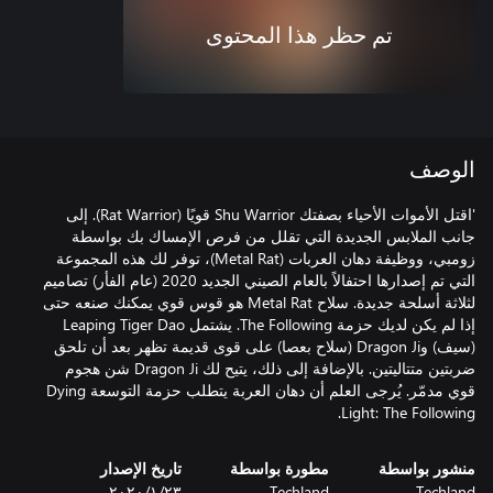
تم حظر هذا المحتوى
الوصف
'اقتل الأموات الأحياء بصفتك Shu Warrior قويًا (Rat Warrior). إلى
جانب الملابس الجديدة التي تقلل من فرص الإمساك بك بواسطة
زومبي، ووظيفة دهان العربات (Metal Rat)، توفر لك هذه المجموعة
التي تم إصدارها احتفالاً بالعام الصيني الجديد 2020 (عام الفأر) تصاميم
لثلاثة أسلحة جديدة. سلاح Metal Rat هو قوس قوي يمكنك صنعه حتى
إذا لم يكن لديك حزمة The Following. يشتمل Leaping Tiger Dao
(سيف) وDragon Ji (سلاح بعصا) على قوى قديمة تظهر بعد أن تلحق
ضربتين متتاليتين. بالإضافة إلى ذلك، يتيح لك Dragon Ji شن هجوم
قوي مدمّر. يُرجى العلم أن دهان العربة يتطلب حزمة التوسعة Dying
Light: The Following.
منشور بواسطة
مطورة بواسطة
تاريخ الإصدار
Techland
Techland
٢٣‏/١‏/٢٠٢٠