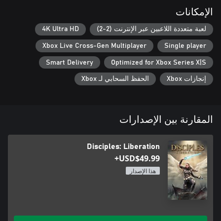
• حارب أصدقاءك: ابذل جهدك في التحدي النهائي وحارب من أجل
الإمكانات
التفوق في مناوشات ثنائية اللاعبين عبر الإنترنت
لعبة متعددة اللاعبين عبر الإنترنت (2-2)
4K Ultra HD
Xbox Live Cross-Gen Multiplayer
Single player
Smart Delivery
Optimized for Xbox Series X|S
إنجازات Xbox
الحفظ السحابي لـ Xbox
المقارنة بين الإصدارات
Disciples: Liberation
USD$49.99+
هذا الإصدار