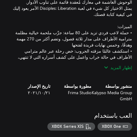
يمثل الاختيار كل شيء في لعبة Disciples: Liberation الأمر يعود إليك
• حملة لاعب فردي تزيد على 80 ساعة: جرِّب ملحمة خيالية مظلمة
مترامية الأطراف على مدار ثلاثة فصول، وتضم أكثر من 270 مهمة
• استكشف عالمًا مزقته الحروب: خض رحلة عبر عالم مترامي
الأطراف في حالة خراب واعمل على كشف أسراره التي لا تنتهي،
إظهار المزيد
• اكتب قصتك: اختر من بين أربعة فصول ذات مهارات فريدة وحدد
مكانك في العالم، وجنّد آخرين لخدمة قضيتك من بين مجموعة متنوعة
منشور بواسطة
مطورة بواسطة
تاريخ الإصدار
• ابنِ قاعدة: تول المهام بحثًا عن الموارد الثمينة واستخدم ذكاءك
Kalypso Media Group
Frima Studio
٢١‏/١٠‏/٢٠٢١
GmbH
• حارب من أجل حياتك: جنّد أكثر من 50 وحدة واحشد جيشًا يناسب
أسلوب لعبك؛ اشحذ مهاراتك في استخدام المعدن والتعويذات في قتال
العب باستخدام
• تحدَّ الزعماء القتلة: اختبر قوتك وحرّض فريقك ضد الوحوش المرعبة،
XBOX Series X|S
XBOX One
• الاختيار هو كل شيء: دع قراراتك توجه مصيرك وتؤثر بشكل مباشر