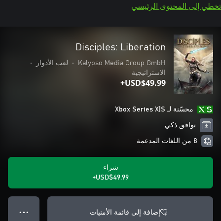
تخطي إلى المحتوى الرئيسي
Disciples: Liberation
Kalypso Media Group GmbH
•
لعب الأدوار
•
الاستراتيجية
USD$49.99+
محسّنة لـ Xbox Series X|S
توافق ذكي
8 من اللغات المدعمة
شراء
USD$49.99+
إضافة إلى قائمة الأمنيات
● ● ●