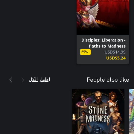
Disciples: Liberation -
Paths to Madness
USD$14.99
-65%
USD$5.24
إظهار الكل
People also like