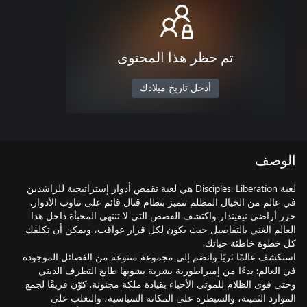
تم حظر هذا المحتوى
أدخل تاريخ ميلادك
الوصف
لعبة Disciples: Liberation هي لعبة تقمص أدوار إستراتيجية للراشدين
في عالم من الخيال المظلم تتميز بنظام قتال قائم على تناوب الأدوار.
حرر أراضي نيفيندار واكتشف القصص التي لا تنتهي المخبأة داخل هذا
العالم الغني بالتفاصيل حيث يكون لكل قرار عواقب، ويمكن أن تكلفك
استكشف عالمًا ثريًا وانضم إلى مجموعة متنوعة من الفصائل الموجودة
في العالم: بدءًا من إمبراطورية بشرية يشوبها طابع التطرف الديني
وحتى قوى الظلام للموتى الأحياء بقيادة ملكة مجنونة. كوّن فريقًا لجمع
الموارد الثمينة، والسيطرة على المكانة السياسية، والتغلب على