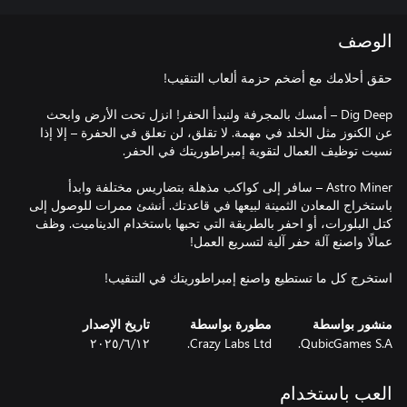
الوصف
Dig Deep – أمسك بالمجرفة ولنبدأ الحفر! انزل تحت الأرض وابحث
عن الكنوز مثل الخلد في مهمة. لا تقلق، لن تعلق في الحفرة – إلا إذا
Astro Miner – سافر إلى كواكب مذهلة بتضاريس مختلفة وابدأ
باستخراج المعادن الثمينة لبيعها في قاعدتك. أنشئ ممرات للوصول إلى
كتل البلورات، أو احفر بالطريقة التي تحبها باستخدام الديناميت. وظف
استخرج كل ما تستطيع واصنع إمبراطوريتك في التنقيب!
منشور بواسطة
مطورة بواسطة
تاريخ الإصدار
QubicGames S.A.
Crazy Labs Ltd.
١٢‏/٦‏/٢٠٢٥
العب باستخدام