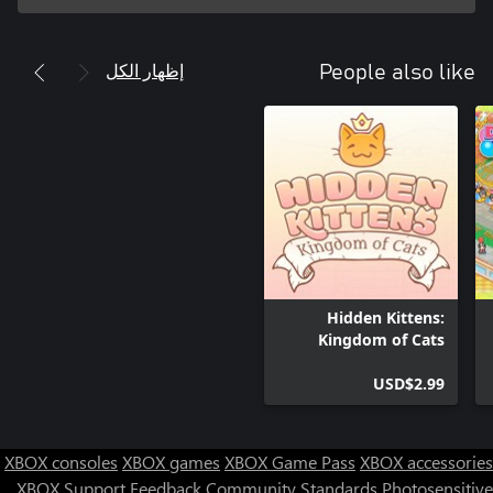
إظهار الكل
People also like
Hidden Kittens:
Kingdom of Cats
USD$2.99
XBOX consoles
XBOX games
XBOX Game Pass
XBOX accessories
XBOX Support
Feedback
Community Standards
Photosensitive