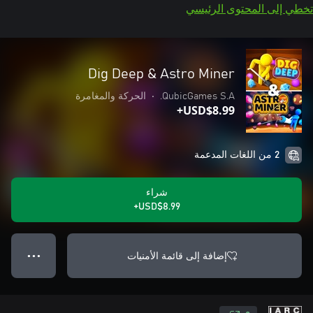
تخطي إلى المحتوى الرئيسي
Dig Deep & Astro Miner
QubicGames S.A.
•
الحركة والمغامرة
USD$8.99+
2 من اللغات المدعمة
شراء
USD$8.99+
إضافة إلى قائمة الأمنيات
● ● ●