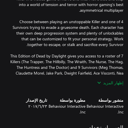
into a world of tension and terror with horror gaming's best
Choose between playing an unstoppable Killer and one of 4
Survivors trying to evade a gruesome death. Each character has
their own deep progression system and plenty of unlockables
that can be customized to fit your personal strategy. Work
This Edition of Dead by Daylight gives you access to a roster of 7
Killers (The Trapper, The Hillbilly, The Wraith, The Nurse, The Hag,
The Huntress and The Doctor) and 9 Survivors (Meg Thomas,
Claudette Morel, Jake Park, Dwight Fairfield, Ace Visconti, Nea
Karlsson, Bill Overbeck, Feng Min and David King). It also includes
إظهار المزيد
two cosmetic add-ons packed with outfits for various characters.
منشور بواسطة
مطورة بواسطة
تاريخ الإصدار
Behaviour Interactive
Behaviour Interactive
٢٣‏/٦‏/٢٠١٧
Inc.
Inc.
العب باستخدام