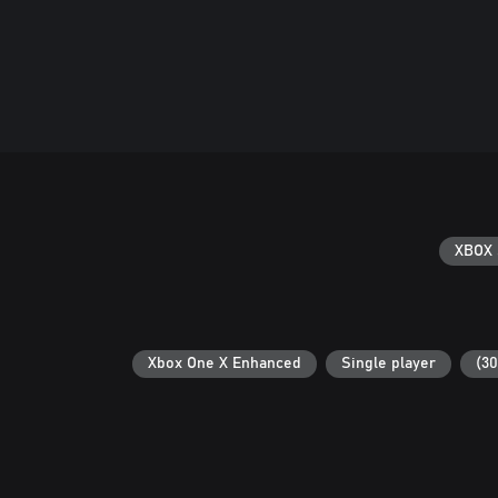
XBOX 
Xbox One X Enhanced
Single player