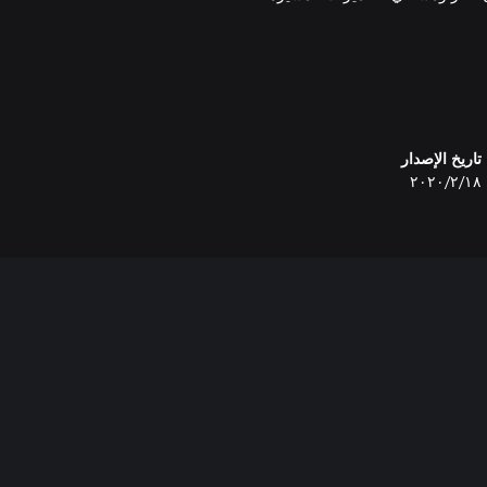
تاريخ الإصدار
١٨‏/٢‏/٢٠٢٠