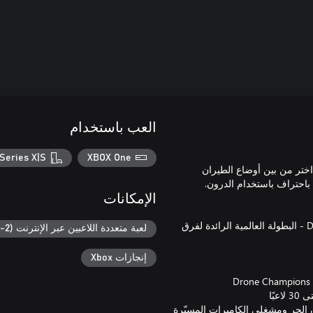
العب باستخدام
Series X|S
XBOX One
رعة. اختر من بين أوضاع الطيران
الإمكانات
DCL The Game هي اللعبة الرسمية لرابطة Drone Champions League - البطولة العالمية الرائدة لفرق
لعبة متعددة اللاعبين عبر الإنترنت (2-30)
إنجازات Xbox
لشخص الأول FPV. ومناسبة للطيران الحر ومشغلي الكاميرات المسيّرة