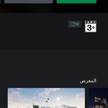
3+
المعرض