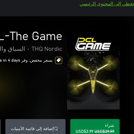
تخطي إلى المحتوى الرئيسي
L-The Game
THQ Nordic
•
السباق وال
بسعر مخفض: وفر USD$36.00، ends in 4 days
شراء
إضافة إلى قائمة الأمنيات
USD$3.99
USD$39.99