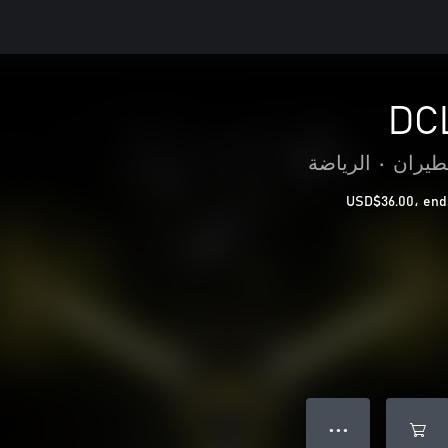
DC
طيران
•
الرياضة
● ● ●