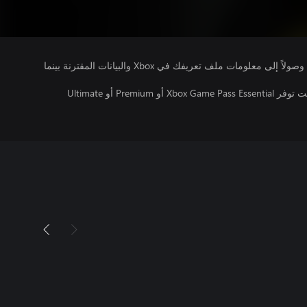
يتلقى ناشرو الألعاب التي تقوم بتشغيلها وصولاً إلى معلومات ملف تعريفك في Xbox والبيانات المقترنة بينما
تتطلب اللعبة متعددة اللاعبين عبر الإنترنت توفر Xbox Game Pass Essential أو Premium أو Ultimate