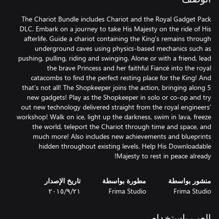
The Chariot Bundle includes Chariot and the Royal Gadget Pack
DLC. Embark on a journey to take His Majesty on the ride of His
afterlife. Guide a chariot containing the King's remains through
underground caves using physics-based mechanics such as
pushing, pulling, riding and swinging. Alone or with a friend, lead
the brave Princess and her faithful Fiancé into the royal
catacombs to find the perfect resting place for the King! And
that’s not all! The Shopkeeper joins the action, bringing along 5
new gadgets! Play as the Shopkeeper in solo or co-op and try
out new technology delivered straight from the royal engineers'
workshop! Walk on ice, light up the darkness, swim in lava, freeze
the world, teleport the Chariot through time and space, and
much more! Also includes new achievements and blueprints
hidden throughout existing levels. Help His Downloadable
Majesty to rest in peace already!
منشور بواسطة
مطورة بواسطة
تاريخ الإصدار
Frima Studio
Frima Studio
٢١‏/٩‏/٢٠١٥
العب باستخدام