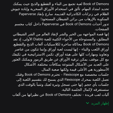
Book of Demons لعبة تجمع بين البناء و التقطيع والذبح حيث يمكنك
تحديد امتداد المهام. تألق في استخدام الأوراق السحرية وإبادة جيوش
الظلام في زنزانات الكاتدرائية القديمة. سارع بإنقاذ Paperverse
تدور أحداث Book of Demons في Paperverse داخل كتاب مجسم
إنها قصة المواجهة بين الخير والشر لإنقاذ العالم من الشر الشيطاني
المطلق، والمستوحاة من الأجواء الكئيبة للعبة Diablo الأولى، إذ تعد
أوراق اللعب والبناء - إنها ليست لعبة أوراق وإنما تتكون من عناصر
وتعاويذ ومهارات كلها على هيئة أوراق. تكمن الاستراتيجية في تكيفك
مع كل موقف. يمكن ترقية الأوراق عن طريق الرموز ويمكنك العثور
على العديد من الأشكال المتنوعة بمكافآت مختلفة. الأشكال
جلسات مخصصة مع Flexiscope - تحترم Book of Demons وقتك.
تعمل اللعبة بمحرك Flexiscope الذي يسمح لك بتقسيم اللعبة إلى
جلسات بأي حجم. إنها حتى تسجل وتيرة لعبك وتتنبأ بالوقت الذي
آليات لعب فريدة - تختلف Book of Demons عن نظيراتها من ألعاب
التقطيع والذبح بالحركات وآليات القتال المتسمة بالبساطة. لا يكون هناك
إظهار المزيد
وقت عادة لإزالة كل العقبات بنقرة زر مثل دروع الوحوش أو تعاويذ
الأعداء أو السم أو التقارع بالأوراق؛ ولذا يُعد التوقيت واختيار الأوراق