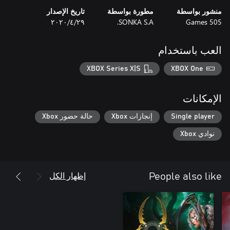
منشور بواسطة
مطورة بواسطة
تاريخ الإصدار
الذبح والتقطيع في عالم Paperverse - تدور أحداث Book of Demons
505 Games
SONKA S.A.
٢٩‏/٤‏/٢٠٢٠
إنها قصة المواجهة بين الخير والشر لإنقاذ العالم من الشر الشيطاني
المطلق، والمستوحاة من الأجواء الكئيبة للعبة Diablo الأولى، إذ تعد
العب باستخدام
Book of Demons محاكاة ساخرة لكلاسيكيات ألعاب الذبح والتقطيع.
XBOX Series X|S
XBOX One
الإمكانات
Single player
إنجازات Xbox
حالة حضور Xbox
نوادي Xbox
إظهار الكل
People also like