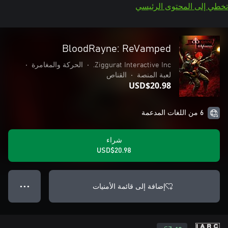
تخطي إلى المحتوى الرئيسي
BloodRayne: ReVamped
Ziggurat Interactive Inc.
•
الحركة والمغامرة
•
لعبة المنصة
•
القناص
USD$20.98
6 من اللغات المدعمة
شراء
USD$20.98
إضافة إلى قائمة الأمنيات
● ● ●