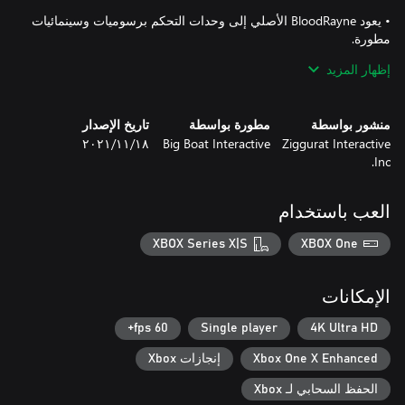
• يعود BloodRayne الأصلي إلى وحدات التحكم برسوميات وسينمائيات
• احصل على رؤية واضحة بدقة عالية لكل التفاصيل العميقة لعمليات
إظهار المزيد
• اندمج في المحيط بانعكاسات ومياه وضباب وتأثيرات ظل محسّنة."
منشور بواسطة
مطورة بواسطة
تاريخ الإصدار
Ziggurat Interactive
Big Boat Interactive
١٨‏/١١‏/٢٠٢١
Inc.
العب باستخدام
XBOX Series X|S
XBOX One
الإمكانات
60 fps+
Single player
4K Ultra HD
Xbox One X Enhanced
إنجازات Xbox
الحفظ السحابي لـ Xbox