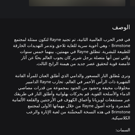
الوصف
في فجر الحرب العالمية الثانية، تم تجنيد Rayne لتكون ممثلة لمجتمع
Brimstone - وهي أخوية سرية للغاية تلاحق وتدمر التهديدات الخارقة
للطبيعة للبشرية. تنطلق Rayne في مهمتين، بينهما خمس سنوات
والتي تبين أنها متصلة برجل شرير كان يجوب العالم بحثًا عن آثار
ونرى مُطلق النار المسعور والدامي الذي أطلق العنان للمرأة الفاتنة
الشهيرة ذات الرأس الأحمر في العالم، تحارب Rayne الدامبير
مخلوقات مخيفة وحشود من الجنود بمجموعة من قدرات مصاصي
الدماء والأسلحة القوية. قم بحركات بهلوانية وأطلق النار في طريقك
عبر مستنقعات لويزيانا وأعماق الكهوف في الأرجنتين والقلعة الألمانية
المدمرة. واجه أصول Rayne من خلال مهماتها الأولى لمجتمع
Brimstone في هذه النسخة المحسَّنة من لعبة الإثارة والرعب