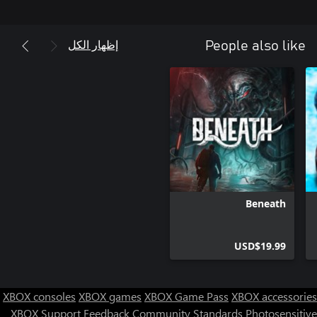
إظهار الكل
People also like
Beneath
USD$19.99
XBOX consoles
XBOX games
XBOX Game Pass
XBOX accessories
XBOX Support
Feedback
Community Standards
Photosensitive