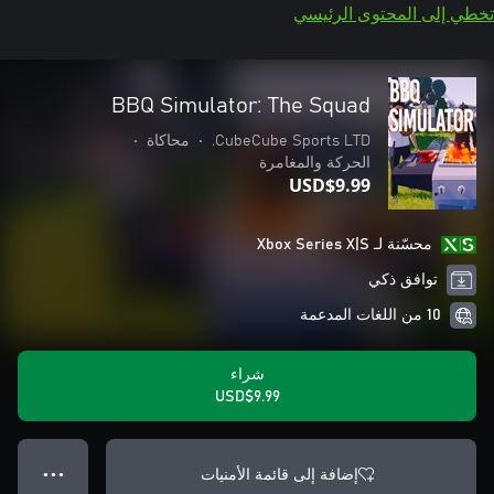
تخطي إلى المحتوى الرئيسي
BBQ Simulator: The Squad
CubeCube Sports LTD.
•
محاكاة
•
الحركة والمغامرة
USD$9.99
محسّنة لـ Xbox Series X|S
توافق ذكي
10 من اللغات المدعمة
شراء
USD$9.99
إضافة إلى قائمة الأمنيات
● ● ●