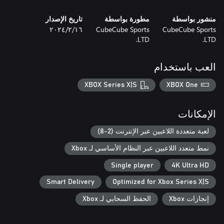
منشور بواسطة
مطورة بواسطة
تاريخ الإصدار
CubeCube Sports
CubeCube Sports
١٦‏/٢‏/٢٠٢٤
LTD.
LTD.
العب باستخدام
XBOX Series X|S
XBOX One
الإمكانات
لعبة متعددة اللاعبين عبر الإنترنت (2-8)
نمط متعدد اللاعبين عبر النظام الأساسي لـ Xbox
Single player
4K Ultra HD
Smart Delivery
Optimized for Xbox Series X|S
إنجازات Xbox
الحفظ السحابي لـ Xbox