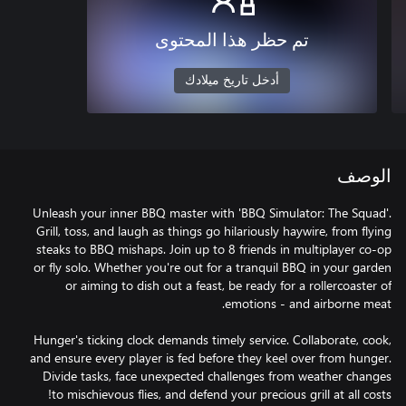
تم حظر هذا المحتوى
أدخل تاريخ ميلادك
الوصف
Unleash your inner BBQ master with 'BBQ Simulator: The Squad'.
Grill, toss, and laugh as things go hilariously haywire, from flying
steaks to BBQ mishaps. Join up to 8 friends in multiplayer co-op
or fly solo. Whether you're out for a tranquil BBQ in your garden
or aiming to dish out a feast, be ready for a rollercoaster of
Hunger's ticking clock demands timely service. Collaborate, cook,
and ensure every player is fed before they keel over from hunger.
Divide tasks, face unexpected challenges from weather changes
to mischievous flies, and defend your precious grill at all costs!