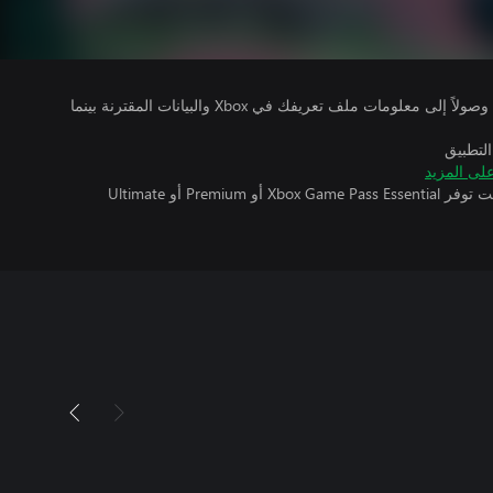
يتلقى ناشرو الألعاب التي تقوم بتشغيلها وصولاً إلى معلومات ملف تعريفك في Xbox والبيانات المقترنة بينما
التطبيق
لى المزيد
تتطلب اللعبة متعددة اللاعبين عبر الإنترنت توفر Xbox Game Pass Essential أو Premium أو Ultimate