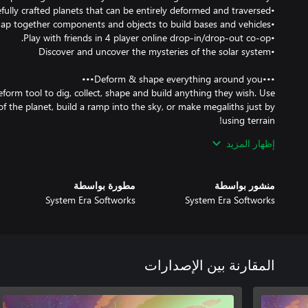
eform tool to dig, collect, shape and build anything they wish. Use
r of the planet, build a ramp into the sky, or make megaliths just by
إظهار المزيد
es 7 wondrous planets that players can travel between and explore
 spherical surface, through treacherous layers of caves, all the way
منشور بواسطة
مطورة بواسطة
ach of those planets has unique and challenging surface and cave
System Era Softworks
System Era Softworks
find in the world can be snapped and connected together to create
المقارنة بين الإصدارات
. Group up with other players and work together to create massive