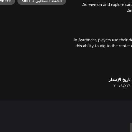
الحفظ السحابي لـ Xbox
ywhere
In Astroneer, players use their d
this ability to dig to the cente
Our vast solar system includ
every inch of, from the entire
تاريخ الإصدار
down to mysterious the core. E
٦‏/٢‏/٢٠١٩
Items that Astroneers craft and 
Astroneer is better with friends