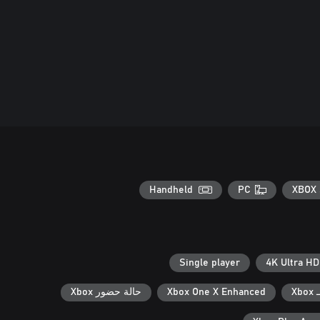
Handheld
PC
XBOX 
Single player
4K Ultra HD
X
Xbox One X Enhanced
حالة حضور Xbox