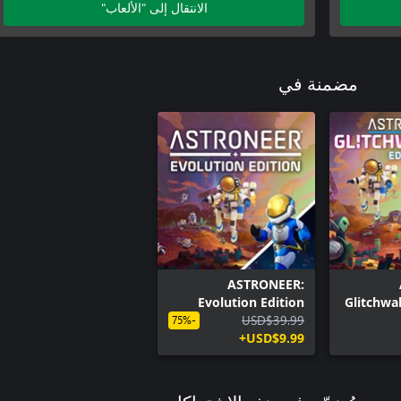
الانتقال إلى "الألعاب"
مضمنة في
ASTRONEER:
Evolution Edition
Glitchwal
USD$39.99
-75%
USD$9.99+