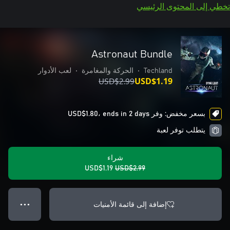
تخطي إلى المحتوى الرئيسي
Astronaut Bundle
Techland
•
الحركة والمغامرة
•
لعب الأدوار
USD$2.99
USD$1.19
بسعر مخفض: وفر USD$1.80، ends in 2 days
يتطلب توفر لعبة
شراء
USD$1.19
USD$2.99
إضافة إلى قائمة الأمنيات
● ● ●