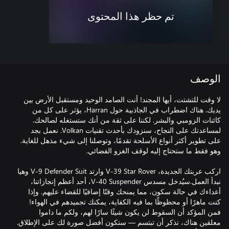
تم حظر هذا المحتوى
الوصف
لا وقت للتشتت، أيها المجند! أنت الصامد الوحيد ومستقبل الأرض بين
يديك. هناك اضطراب في الجاذبية حول Harran، يؤثر على كل من
كائنات الزومبي والبشر. لكننا على ثقة من أنك ستستغله لصالحك.
لمساعدتك على النجاح، سنزودك بأحدث تقنيات Volkan. نعمل بجد
على تطوير أكثر أنواع الأسلحة تقدمًا، وتوصلنا إلى شيء مذهل للغاية.
اركب عربتك الجديدة، V-39 Star Rover وارتد V-9 Defender Suit وهيا
نبدأ العمل.سيُدخل مسدس V-40 Suspender، أحد أعظم إنجازاتنا،
أعداءك في حالة سكون، مما يمنحك وقتًا إضافيًا للقضاء عليهم. وإذا
كنت ماهرًا أو محظوظًا بما فيه الكفاية، يمكنك تجميدهم في الهواء!
فمن المؤكد أن السقوط لن يكون شيئًا سارًا لهم، ولكم ما داموا
معلقين هناك، تذكر أن تبتسم — ستكون أفضل صورة لك على الإطلاق.