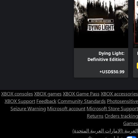
Dying Light:
Definitive Edition
USD$50.99+
XBOX consoles
XBOX games
XBOX Game Pass
XBOX accessories
XBOX Support
Feedback
Community Standards
Photosensitive
Seizure Warning
Microsoft account
Microsoft Store Support
Returns
Orders tracking
Games
العربية (الإمارات العربية المتحدة)
خيارات خصوصيتك