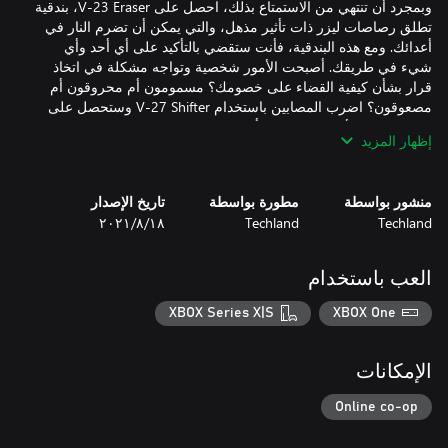
وبمجرد أن تنتهي من الاستمتاع بذلك، احصل على V-23 Eraser، بندقية
تطلق رصاصات ليزر ذات تأثير مذهل، والتي يمكن أن تضرم النار في
أعدائك. ومع هذه البندقية، فأنت ستقضي بالتأكيد على أي أحد وأي
شيء في طريقك. أصبحت الأمور شخصية وتواجه مشكلة في اتخاذ
قرار بشأن كيفية القضاء على خصومك؟ مسمومون أم محروقون أم
مصعوقون؟ اضرب المصابين باستخدام V-27 Shifter وستحصل على
كل ما تبتغيه، لأن منجلك يغير تأثيره القاتل بعد ضربات متتالية. حان
إظهار المزيد
الوقت الآن لتجربة المعدات الفضائية تلك وطرد الدخلاء غير المرغوب
منشور بواسطة
مطورة بواسطة
تاريخ الإصدار
Techland
Techland
١٨‏/٨‏/٢٠٢١
مسدس السكون‏— V-40 Suspender — سيُدخل أعداءك في حالة
العب باستخدام
XBOX Series X|S
XBOX One
مظهر عربة‏— V-39 Star Rover
الإمكانات
Online co-op