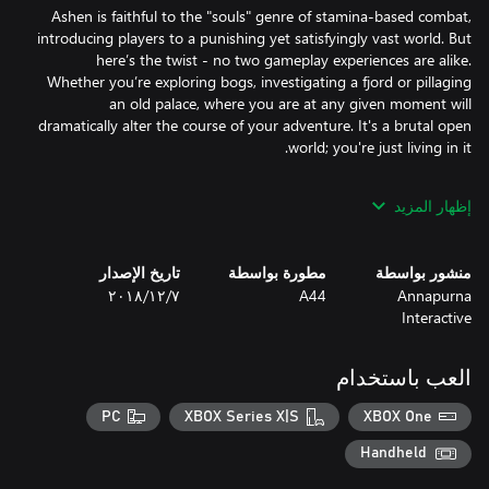
Ashen is faithful to the "souls" genre of stamina-based combat,
introducing players to a punishing yet satisfyingly vast world. But
here’s the twist - no two gameplay experiences are alike.
Whether you’re exploring bogs, investigating a fjord or pillaging
an old palace, where you are at any given moment will
dramatically alter the course of your adventure. It's a brutal open
إظهار المزيد
Ashen has no shortage of dangerous encounters, from hostile
enemies to indigenous creatures. You'll be rewarded for studying
the environment and its inhabitants, planning your adventure
منشور بواسطة
مطورة بواسطة
تاريخ الإصدار
rather than flying by the seat of your pants. The flora and fauna
Annapurna
A44
٧‏/١٢‏/٢٠١٨
within the world aren't just fantastical; they're often fatal. Each
Interactive
confrontation, no matter how trivial, has potentially dire
العب باستخدام
As you discover survivors, you'll have the choice to invite them to
PC
XBOX Series X|S
XBOX One
your Town. But these aren't mere adventurers - they're potential
collaborators, bringing a plethora of crafting skills, from
Handheld