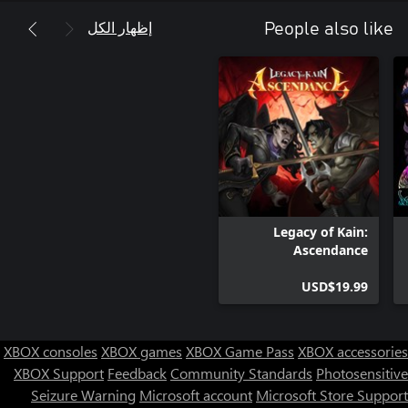
إظهار الكل
People also like
Legacy of Kain:
Ascendance
USD$19.99
XBOX consoles
XBOX games
XBOX Game Pass
XBOX accessories
XBOX Support
Feedback
Community Standards
Photosensitive
Seizure Warning
Microsoft account
Microsoft Store Support