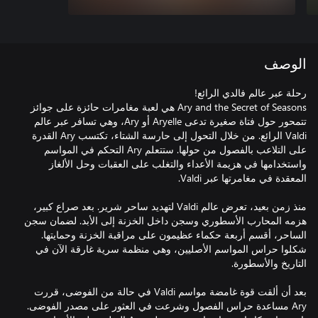
الوصف
Ary and the Secret of Seasons هي لعبة مغامرات حائزة على جوائز
تتمحور حول فتاة صغيرة تدعى Aryelle أو Ary، وهي تسافر عبر عالم
Valdi الرائع. من خلال التحول إلى حارسة الشتاء، تكتسب Ary القدرة
على التلاعب بالفصول من حولها. ستتعلم Ary التحكم في المواسم
واستخدامها في هزيمة الأعداء والتغلب على العقبات وحل الألغاز
منذ زمن بعيد، تعرض عالم Valdi لتهديد ساحر شرير. بعد صراع كبير،
هزمه المحارب الأسطوري وسجن داخل الخزنة إلى الأبد. لضمان سجن
الساحر، أقسم أربعة حكماء عظيمون على مراقبة الخزنة وحمايتها.
شكلوا حراس المواسم الأصليين، وهي منظمة سرية غارقة الآن في
بعد أن ألقت قوة غامضة مواسم Valdi في حالة من الفوضى، قررت
Ary مساعدة حراس الفصول وشرعت في العثور على مصدر الفوضى.