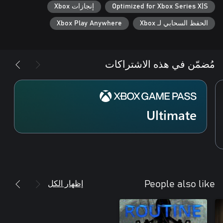
Optimized for Xbox Series X|S
إنجازات Xbox
الحفظ السحابي لـ Xbox
Xbox Play Anywhere
أنت لست وحيدًا. هناك كائن معادٍ يطاردك. تجنب الرصد في مشاهد
التخفي المليئة بالتوتر والإثارة، واستغل البيئة لصالحك وكن متقدمًا على
مُضمّن في هذه الاشتراكات
الشيء الذي يطاردك. استكشف Persephone وأكمل المهمة، كل هذا
Ultimate
يواجه طاقم Hope-01 عالمًا جديدًا وحشيًا وأصداء ماضٍ معقد وهما
يائسان على حافة النظام الشمسي. تجمع بين Ariane Montclair
وThomas Cross علاقة وطيدة ومعلّقة بسبب متطلبات عملهما
ومهمتهما. مع مواجهة الصعاب الجمة، تصبح علاقتهما المتصدعة حبل
إظهار الكل
People also like
- استكشاف من نمط الخيال العلمي الواقعي: تصوير واقعي