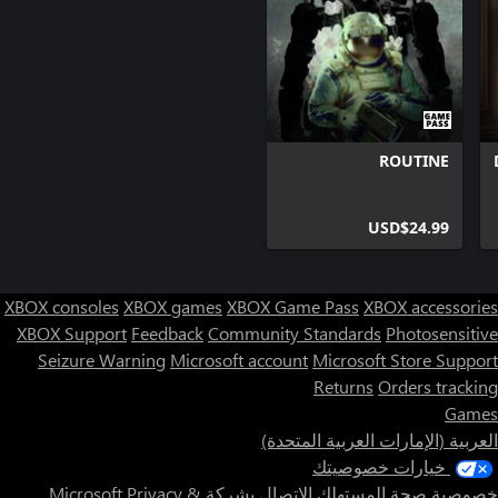
- النجاة من منظورين: استمتع بتجربة التحقيق الماهر لـThomas
- تجربة حركة سينمائية من منظور اللاعب: آليات تنقّل جذابة مع
- مواجهات تسلل موترة: واجه تهديدًا فضائيًا في مراحل موترة ومثيرة
- علاقات إنسانية: رائدا فضاء تربطهما علاقة قوية من الماضي، يبذلان
ROUTINE
لعبة بالتعاون مع: European Space Agency (ESA)
USD$24.99
XBOX consoles
XBOX games
XBOX Game Pass
XBOX accessories
XBOX Support
Feedback
Community Standards
Photosensitive
Seizure Warning
Microsoft account
Microsoft Store Support
Returns
Orders tracking
Games
العربية (الإمارات العربية المتحدة)
خيارات خصوصيتك
خصوصية صحة المستهلك
الاتصال بشركة Microsoft
Privacy &