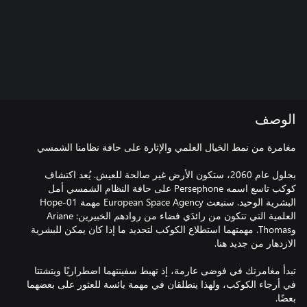
الوصف
بحلول عام 2060، ستكون الأرض غير صالحة للعيش. يُعد اكتشاف
كوكب تاسع اسمه Persephone على حافة النظام الشمسي أمل
البشرية الوحيد. ستبعث European Space Agency مهمة Hope-01
العلمية التي تتكون من رائدَي فضاء من روادهم الخبيرين: Ariane
وThomas. مهمتهما استطلاع الكوكب لتحديد ما إذا كان يمكن للبشرية
تبدأ مغامرتك في فوضى عارمة، إذ تهبط سفينتهما اضطراريًا ويتشتتا
في أرجاء الكوكب، ولهذا ينطلقان في مهمة يائسة للعثور على بعضهما