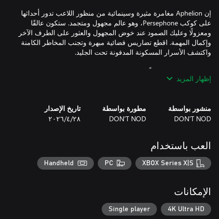
إن Aphelion مغامرة مثيرة وسينمائية من منظور اللاعب تدور أحداثها
على كوكب Persephone، وهو عالم مجهول ومتجمد. ستكون عالقًا
ومعزولًا وعليك الصمود عند خوض المجهول والعثور على الطرف الآخر
وإكمال المهمة. اقطع تضاريس فضائية مبهرة وتجنب المخاطر الكامنة
إظهار المزيد
استكشف الجمال الخارق في Persephone، وهو عالم شاسع ومتجمد
منشور بواسطة
مطورة بواسطة
تاريخ الإصدار
DON'T NOD
DON'T NOD
٢٨‏/٤‏/٢٠٢٦
ستكون مجهزًا فقط بمعدات الاستطلاع الخاصة بك، وهي pathfinder
وأسطوانة الأكسجين وخطاف المرساة، وعلاوة على ذلك، عليك
مواجهة المجهول وقطع التضاريس الخطرة وجمع الأدلة عن الظاهرة
العب باستخدام
Handheld
PC
XBOX Series X|S
يجب على Ariane أن تثابر وتواصل المضي قدمًا لإنقاذ Thomas.
تساعدها أداة Pathfinder على إيجاد طريقها عبر الفضاء المتغير. إنها
تتنقل فوق الهاويات المظلمة الخطيرة وتتسلق الجليد الذائب، مخاطرة
الإمكانات
بحياتها مع كل خطوة. يجب على Thomas، الذي أصيب في الحادث، أن
يعتمد على البراعة والملاحظة، لجمع ما تبقى من الحطام للنجاة. وبينما
Single player
4K Ultra HD
تقوم الشخصيتان باستكشاف البيئة المحيطة والتحقق منها، ستكتشفان