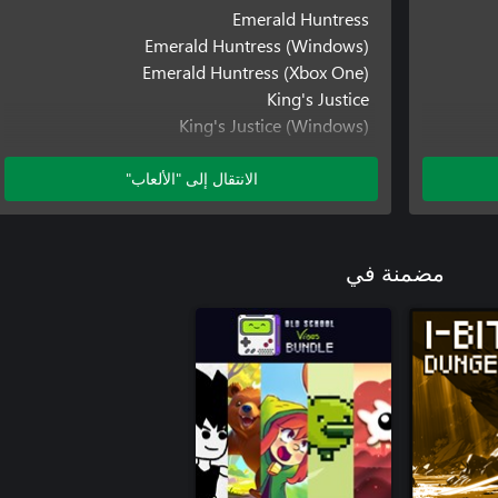
Emerald Huntress
Emerald Huntress (Windows)
Emerald Huntress (Xbox One)
King's Justice
King's Justice (Windows)
King's Justice (Xbox One)
Knight's Quest
الانتقال إلى "الألعاب"
Knight's Quest (Windows)
Knight's Quest (Xbox One)
Neon Vault Rush
مضمنة في
Ninja Nightfall
Oakbound Quest
Oakbound Quest (Windows)
Oakbound Quest (Xbox One)
Primal Dungeon Adventure
1-Bit Dungeon
1-Bit Dungeon (Windows)
1-Bit Dungeon (Xbox One)