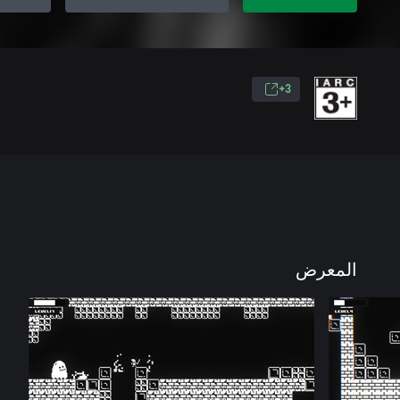
3+
المعرض