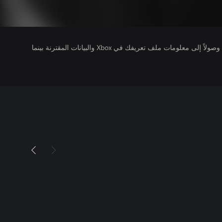
يتلقى ناشرو الألعاب التي تقوم بتشغيلها وصولاً إلى معلومات ملف تعريفك في Xbox والبيانات المقترنة بينما