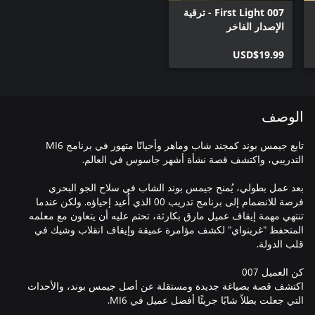
007 First Light - ترقية
الإصدار الفاخر
USD$19.99
الوصف
تابع جيمس بوند كمجند شاب وماهر وأحيانًا متهور في برنامج MI6
بعد عمل بطولي، يُمنح جيمس بوند الشاب في سلاح الجو البحري
فرصة للانضمام إلى برنامج تدريب 00 الذي أُعيد إحياؤه. ولكن عندما
تنتهي مهمة إيقاف عميل مارق بكارثة، تحتم عليه أن يتعاون مع معلمه
المتحفظ "غرينواي" لكشف مؤامرة عميقة وإيقاف انقلاب وشيك في
اكتشف قصة بصياغة جديدة ومستقلة عن أصل جيمس بوند، والأحداث