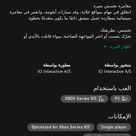
انطلق في مهام بمواقع خلابة، وقد سيارات أيقونية، وانغمر في مغامرة
تحرّك بصمت أو اختر المواجهة الصاخبة. سواء قاتلت بالأيدي أو
إظهار المزيد
اختبر مهاراتك وأعد لعب مهامك المفضلة مع تعديلات إضافية، لتجربة
منشور بواسطة
مطورة بواسطة
تجسس لا تنتهي!
IO Interactive A/S
IO Interactive A/S
العب باستخدام
XBOX Series X|S
PC
الإمكانات
Optimized for Xbox Series X|S
Single player