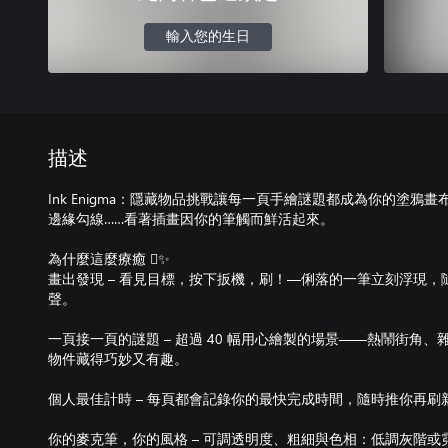
輸入您的生日
描述
Ink Enigma：隱藏物品挑戰讓每一頁手繪謎題都成為你的塗鴉
邊緣勾線……看著插畫因你的筆觸而鮮活起來。
為什麼這麼療癒 ✨
畫出發現 – 看見目標，按下扳機，刷！—俐落的一筆立刻浮現
聲。
一頁接一頁的謎題 – 超過 40 幅用心繪製的場景——熱鬧街角
物件藏得巧妙又有趣。
個人最佳計時 – 每頁都會記錄你的最快完成時間，隨時推你再刷
你的麥克筆，你的風格 – 可調透明度、粗細與色相：低調灰階