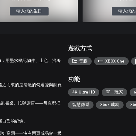
輸入您的生日
輸入您的
遊戲方式
畫布：用墨水標記物件、上色、沿著
電腦
XBOX One
功能
，隨之而來的是清脆的勾選聲與翻頁
4K Ultra HD
單一玩家
6
、雜亂書桌、忙碌廚房——每頁都把
智慧傳遞
Xbox 成就
X
新自己的紀錄。
或霓虹高調——沒有兩頁成品會一模