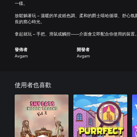
一樣。
放鬆躺著玩 – 溫暖的羊皮紙色調、柔和的爵士嘻哈循環、舒心氛圍
長的窩心時光。
拿起就玩 – 手把、滑鼠或觸控——介面會立即配合你使用的裝置
發佈者
開發者
Avgam
Avgam
使用者也喜歡