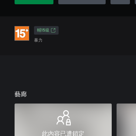
輔15級
暴力
藝廊
此內容已遭鎖定