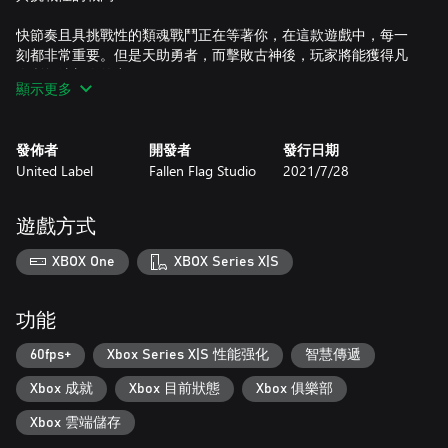
快節奏且具挑戰性的類魂戰鬥正在等著你，在這款遊戲中，每一
刻都非常重要。但是天助勇者，而擊敗古神後，玩家將能獲得凡
人所無法想像的力量。
顯示更多
殘暴的魔王戰：
發佈者
開發者
發行日期
《Eldest Souls》專注在最困難且最刺激的戰鬥遭遇－－磨望！每
United Label
Fallen Flag Studio
2021/7/28
個古神都會帶來全新而獨特的挑戰來讓玩家克服……而且勝利後玩
家將獲得相應的獎勵！
遊戲方式
遠古帝國：
XBOX One
XBOX Series X|S
你在探索迷宮通道並搜尋古神時，你將碰上有趣的 NPC、引人的
任務線和一系列黑暗而神秘的迷雲。緩緩揭開古神與他們遠古封
印背後的真相……
功能
完美像素：
60fps+
Xbox Series X|S 性能强化
智慧傳遞
Xbox 成就
Xbox 目前狀態
Xbox 俱樂部
體驗主城中的完美像素藝術，美麗的 16 位元細節。不過別只顧
著欣賞風景，這個人類的遺跡早已被遺忘，現在更是有黑暗的存
Xbox 雲端儲存
在於其中生根。