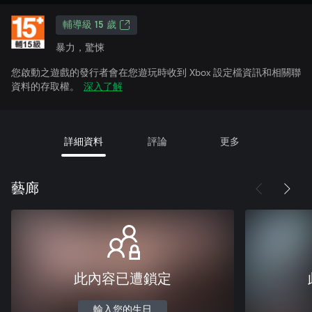
輔導級 15 歲
暴力，驚悚
您啟動之遊戲的發行者會在您遊玩時收到 Xbox 設定檔資訊和相關聯
資料的存取權。
深入了解
詳細資料
評論
更多
藝廊
此內容已遭鎖定
輸入您的生日