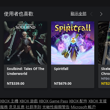
你的配置，你的規則：
顯示全部
使用者也喜歡
每次碰上古神都會帶來獨特的挑戰……與獎勵。取得他們的星辰之
力來解鎖各種獨特的天賦與技能，準備好使用不同組合搭配來自
定你的風格。
特色：
• 克服各式各樣獨特且具挑戰性的魔王戰戰鬥遭遇
• 在探索遠古主城的同時，發掘各種有趣的 NPC 與任務線
• 在世界毀滅之前揭開古神的秘密
• 沈浸於美麗的完美像素風格圖像之中，其中包含精緻的細節
• 你的配置，你的規則。使用各種技能組合來打造你自己的戰鬥
Soulbind: Tales Of The
Spiritfall
Skel
風格
Underworld
Chron
- Com
NT$6
NT$339.00
NT$679.00
NT$2
XBOX 主機
XBOX 遊戲
XBOX Game Pass
XBOX 配件
XBOX 支援
服務
意見反應
社群準則
光敏性癲癇警告
Microsoft 帳戶