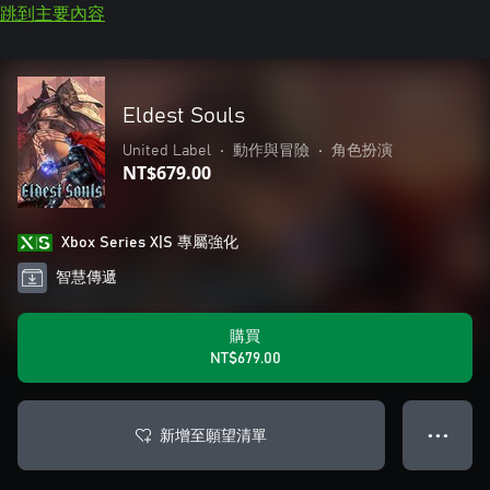
跳到主要內容
Eldest Souls
United Label
•
動作與冒險
•
角色扮演
NT$679.00
Xbox Series X|S 專屬強化
智慧傳遞
購買
NT$679.00
新增至願望清單
● ● ●