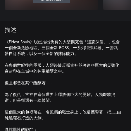
描述
《Eldest Souls》現已推出免費的大型擴充包「遺忘深淵」，包含
一個全新危險地區、三個全新 BOSS、一系列特殊武器、一套武
器自訂系統，以及一個全新的抹除能力。
在多個世紀後的臣服，人類終於反叛古神並將這些巨大的災難化
身封印在主城中的神聖牆壁之中。
但是邪惡在其中醞釀著……
為了復仇，古神在這個世界上釋放個巨大的災難。人類即將消
逝，但是卻還有一線希望。
這個重大的包袱落在一名孤獨的戰士身上，他還攜帶著一把……由
純黑曜石打造的大劍。
具挑戰性的戰鬥：