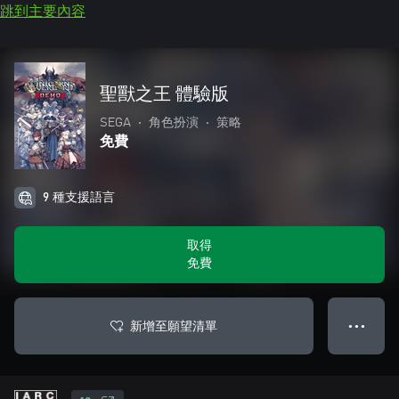
跳到主要內容
聖獸之王 體驗版
SEGA
•
角色扮演
•
策略
免費
9 種支援語言
取得
免費
新增至願望清單
● ● ●