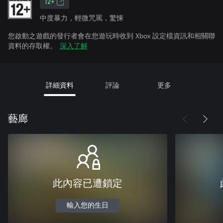
12+
中度暴力，輕微咒罵，驚悚
您啟動之遊戲的發行者會在您遊玩時收到 Xbox 設定檔資訊和相關聯
資料的存取權。
深入了解
詳細資料
評論
更多
藝廊
此內容已遭鎖定
輸入您的生日