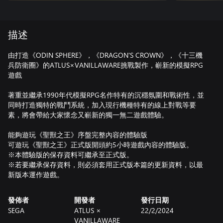
描述
由打造《ODIN SPHERE》，《DRAGON'S CROWN》，《十三機
兵防衛圈》的ATLUS×VANILLAWARE挑戰製作，嶄新的模擬RPG
遊戲
著重並繼承1990年代模擬RPG名作特有的沉穩氛圍和戰術性，並
同時打造獨特的戰鬥系統，加入現行機種特有的線上對戰等要
素，將會帶給大家懷念又嶄新的獨一無二遊戲體驗。
能夠遊玩《聖獸之王》序盤完整內容的體驗版
可遊玩《聖獸之王》正式版開頭約5小時遊戲內容的體驗版。
※本體驗版的保存資料可繼承至正式版。
※若要繼承保存資料，則必須套用正式版本篇的更新資料，以最
新版本運作遊戲。
發佈者
開發者
發行日期
SEGA
ATLUS ×
22/2/2024
VANILLAWARE