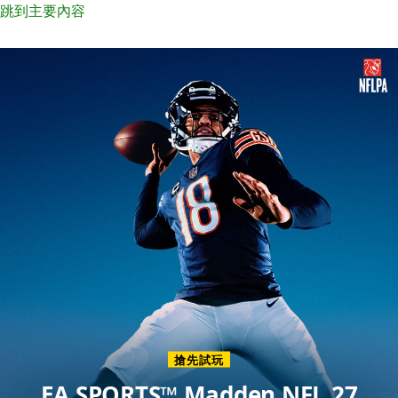
跳到主要內容
歡
迎
來
到
XBOX
首
頁
搶先試玩
EA SPORTS™ Madden NFL 27