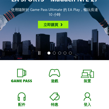
使用隨附於 Game Pass Ultimate 的 EA Play，暢玩長達
10 小時
立即購買
GAME PASS
遊戲
裝置
配件
特惠
登入