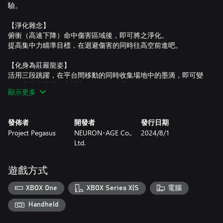
驗。
【淨化雜念】
俯衝（高速下降）命中傷害區域後，即可將之淨化。
提高集中力瞄準目標，在迴避傷害的同時往高空前進吧。
【化身為莊嚴龍姿】
活用三段跳躍，在平台間移動的同時收集場地中的墨滴，即可變
身進入龍化模式，充滿力量地向上飛升。
顯示更多
發佈者
開發者
發行日期
Project Pegasus
NEURON･AGE Co.,
2024/8/1
Ltd.
遊戲方式
XBOX One
XBOX Series X|S
電腦
Handheld