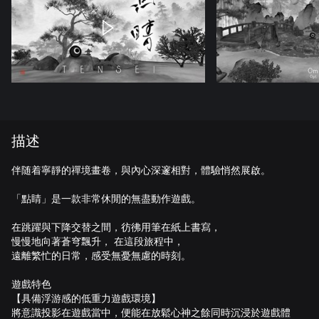
描述
伴随着寧靜的禪境畫卷，與內心深邃相對，體驗悄然展啟。
「點睛」是一款非常休閒的無盡動作遊戲。
在跳躍與下降交替之間，彷彿用筆在紙上書寫，
慢慢地向著蒼穹飄升， 在這段旅程中，
遠離繁忙的日常，感受無憂無慮的時刻。
遊戲特色
【具備浮游感的低重力遊戲環境】
將意識投影在遊戲當中，便能在放鬆心神之餘同時沉浸於遊戲體