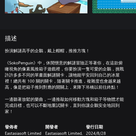
描述
扮演解謎高手的企鵝，戴上帽帽，推推方塊！
《SokoPenguin》中，休閒愜意的解謎冒險正等著你，在這款俯
瞰視角的像素風推箱子遊戲裡，你要扮演一隻可愛的企鵝，挑戰
許許多多不同的單畫面解謎關卡，讓牠能平安回到自己的冰屋
裡！總共有 100 關的關卡，隨著關卡推進，複雜度也會越來越
高，像是把箱子推到對應的開關上，來降下吊橋以前往終點！
一邊聽著放鬆的樂曲，一邊推敲如何移動方塊和箱子等物體才能
完成目標，也可以不斷地重試關卡，直到你讓企鵝安全地回到
家！
發佈者
開發者
發行日期
Eastasiasoft Limited
Eastasiasoft Limited,
2024/8/28