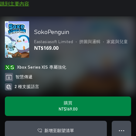
跳到主要內容
SokoPenguin
Eastasiasoft Limited
•
拼圖與邏輯
•
家庭與兒童
NT$169.00
Xbox Series X|S 專屬強化
智慧傳遞
2 種支援語言
購買
NT$169.00
新增至願望清單
● ● ●