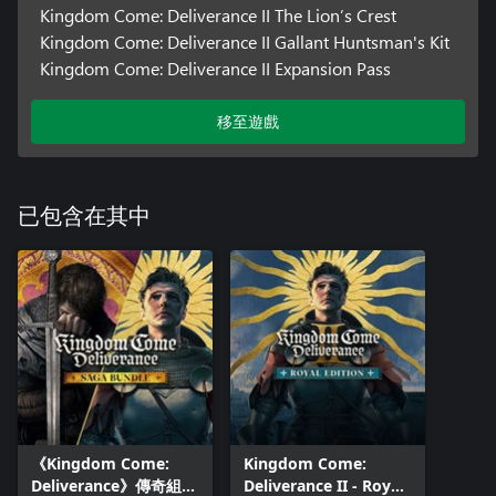
Kingdom Come: Deliverance II The Lion’s Crest
Kingdom Come: Deliverance II Gallant Huntsman's Kit
Kingdom Come: Deliverance II Expansion Pass
移至遊戲
已包含在其中
《Kingdom Come:
Kingdom Come:
Deliverance》傳奇組合
Deliverance II - Royal