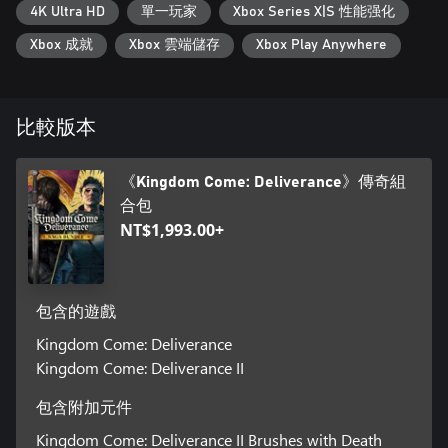
寫實的第一人稱戰鬥
4K Ultra HD
單一玩家
Xbox Series X|S 性能强化
在令人熱血沸騰的即時戰鬥中感受鋼鐵的碰撞和激烈的肉搏。眾
Xbox 成就
Xbox 雲端儲存
Xbox Play Anywhere
多寫實的武器和戰鬥方式，讓所有玩家都能找到屬於自己的戰鬥
方式。你可以步行、騎馬或匿蹤，精進優雅的劍術、粗暴的鈍
器，或致命的遠程攻擊。
比較版本
《Kingdom Come: Deliverance》傳奇組
合包
NT$1,993.00+
包含的遊戲
Kingdom Come: Deliverance
Kingdom Come: Deliverance II
包含附加元件
Kingdom Come: Deliverance II Brushes with Death