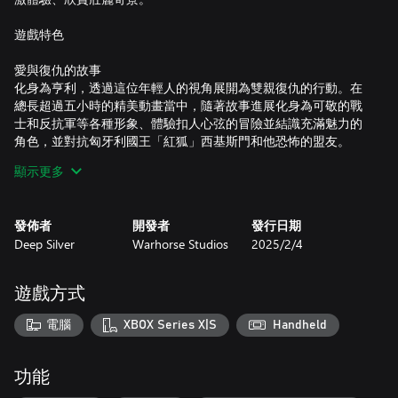
遊戲特色
愛與復仇的故事
化身為亨利，透過這位年輕人的視角展開為雙親復仇的行動。在
總長超過五小時的精美動畫當中，隨著故事進展化身為可敬的戰
士和反抗軍等各種形象、體驗扣人心弦的冒險並結識充滿魅力的
角色，並對抗匈牙利國王「紅狐」西基斯門和他恐怖的盟友。
顯示更多
真正的 RPG 體驗
你的行動會形塑亨利的命運以及遊戲世界與他互動的方式。你可
以任意自訂他的外觀、技能與裝備，並為周遭的事件做出道德抉
發佈者
開發者
發行日期
擇。四處旅行，體驗鍛造和弓術等各種獨特活動，全面沉浸於這
Deep Silver
Warhorse Studios
2025/2/4
個充滿生氣的歐洲地區，而這個地方也會永遠銘記你的一舉一
動。
遊戲方式
體驗中世紀生活
以令人驚豔的方式忠實重現十五世紀的波希米亞，讓你以前所謂
電腦
XBOX Series X|S
Handheld
有的方式體驗引人入勝的設定。在錯綜複雜的城市中漫步、結識
與貴族、探索遼闊而豐富的鄉村，造訪酒館、浴池、城堡等各種
地點。
功能