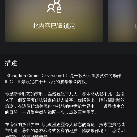
此內容已遭鎖定
描述
《Kingdom Come: Deliverance II》是一款令人血脈賁張的動作
RPG，背景設定在十五世紀的波希米亞內戰。
你是斯卡利茨的亨利，雖然貌似平凡人，卻即將成就不凡，並捲
入了一個充滿復仇與背叛的動人故事。你將踏上一段波瀾壯闊的
旅途，在這個雖然美麗但也殘酷的中世紀世界中，一邊尋找生命
的目的，一邊從卑微的鐵匠一步步成為王室重臣。
在這個開放世界中世紀歐洲經歷令人難忘的冒險，探索熙攘的城
市街道、蔥郁的森林和各式各樣的地點，體驗動作場面、感受刺
激體驗、欣賞壯麗奇景。