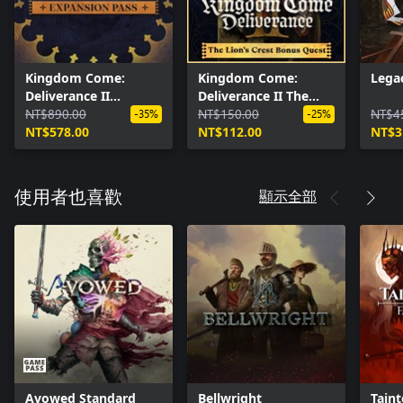
Kingdom Come:
Kingdom Come:
Lega
Deliverance II
Deliverance II The
Expansion Pass
NT$890.00
Lion’s Crest
NT$150.00
NT$4
-35%
-25%
NT$578.00
NT$112.00
NT$3
顯示全部
使用者也喜歡
Avowed Standard
Bellwright
Taint