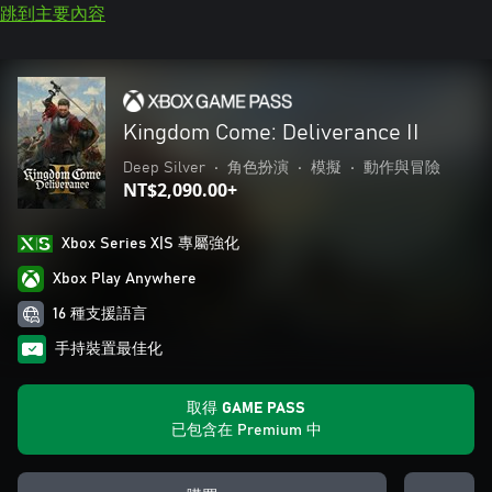
跳到主要內容
Kingdom Come: Deliverance II
Deep Silver
•
角色扮演
•
模擬
•
動作與冒險
NT$2,090.00+
Xbox Series X|S 專屬強化
Xbox Play Anywhere
16 種支援語言
手持裝置最佳化
取得 GAME PASS
已包含在 Premium 中