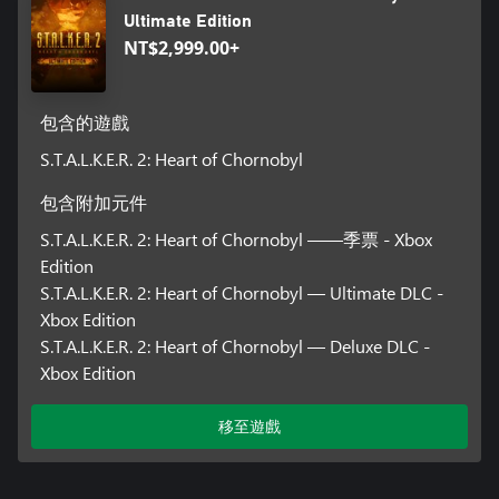
Ultimate Edition
NT$2,999.00+
包含的遊戲
S.T.A.L.K.E.R. 2: Heart of Chornobyl
包含附加元件
S.T.A.L.K.E.R. 2: Heart of Chornobyl ——季票 - Xbox
Edition
S.T.A.L.K.E.R. 2: Heart of Chornobyl — Ultimate DLC -
Xbox Edition
S.T.A.L.K.E.R. 2: Heart of Chornobyl — Deluxe DLC -
Xbox Edition
移至遊戲