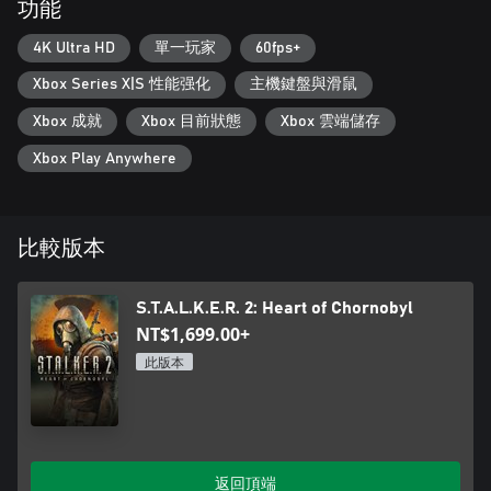
功能
行动
封锁区已经成为售卖世界各地武器的完美黑市。也就是说，潜行
4K Ultra HD
單一玩家
60fps+
者可以在自己的隐秘军火库中，配备超过30种不同型号的武器以
Xbox Series X|S 性能强化
主機鍵盤與滑鼠
及枪械师改装的精巧配件。技术精湛的枪械师可以改装枪械，大
幅提高杀伤力和稳定性。打造独一无二的战斗风格，选择最为高
Xbox 成就
Xbox 目前狀態
Xbox 雲端儲存
效的武器，同时根据喜好定制武器，便能在战术上取得最大优
势。
Xbox Play Anywhere
一位睿智的潜行者曾说过：最危险的武器不是皮套里的枪，而是
你的魄力、韧性和敏锐的反应。在通往切尔诺贝利核心地带的道
路上，请牢记这一点！
比較版本
Xbox 子女帳戶可能無法使用包括模組在內的某些遊戲功能。在
Xbox 上，子女帳戶的使用者是指 13 歲以下的孩童，除非當地法
S.T.A.L.K.E.R. 2: Heart of Chornobyl
律另有規定。
NT$1,699.00+
此版本
返回頂端