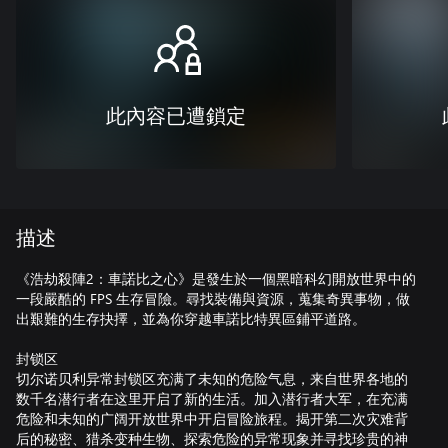
此內容已遭鎖定
描述
《浩劫殺陣2：車諾比之心》是發生於一個黑暗科幻開放世界中的
一段嚴酷的 FPS 生存冒險。尋找裝備與資源，蒐集奇異事物，做
出艱難的生存抉擇，並為你穿越車諾比特異區鋪平道路。
封锁区
切尔诺贝利异常封锁区充满了未知的危险气息，来自世界各地的
数千名潜行者在这里开启了新的生活。加入潜行者大军，在充满
危险和未知的广阔开放世界中开启冒险旅程。揭开第二次灾难背
后的秘密、猎杀变种生物、探索危险的异常现象并寻找珍贵的神