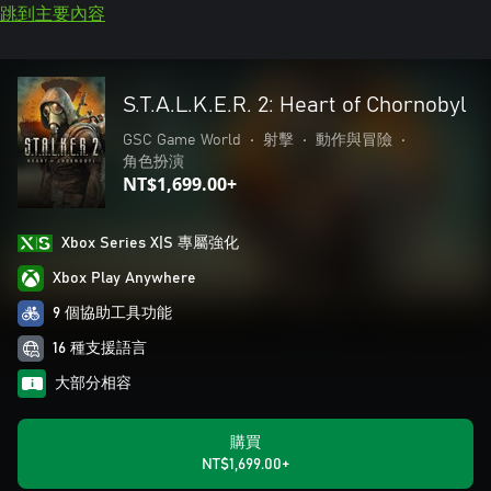
跳到主要內容
S.T.A.L.K.E.R. 2: Heart of Chornobyl
GSC Game World
•
射擊
•
動作與冒險
•
角色扮演
NT$1,699.00+
Xbox Series X|S 專屬強化
Xbox Play Anywhere
9 個協助工具功能
16 種支援語言
大部分相容
購買
NT$1,699.00+