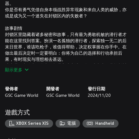
器。
你是否有勇气凭借自身本领战胜异常现象和来自人类的威胁，亦
或是成为又一个迷失在封锁区内的失败者？
故事剧情
封锁区里隐藏着诸多秘密和故事，只有最为勇敢机敏的潜行者才
能在这里找到答案。扮演一名孤独的潜行者，探索独一无二的后
末日世界，谁该吃枪子，谁值得帮助，决定权掌握在你手中。在
做出最后决定时一定要明白：你将为自己的选择和行动承担后
果，有时现实与理想相去甚远。
成为潜行者篝火传说中的救世主或忠诚伙伴。或者为那些控制封
顯示更多
锁区的人执行危险但报酬丰厚的任务。在这里你可以扮演任何角
色，甚至是你自己。
發佈者
開發者
發行日期
危险
GSC Game World
GSC Game World
2024/11/20
土匪、雇佣兵、官方势力、孤独的潜行者、各种派系和变种生
物……《浩劫殺陣2：車諾比之心》的世界里到处都是掠食者，他
们会不惜一切代价夺取战利品或品尝人肉的味道。只有分析他们
遊戲方式
的攻击行为，并在面对各类掠食者时选择特定的战术，才有可能
赢得战斗或者至少活着结束战斗。
XBOX Series X|S
電腦
Handheld
这里没有绝对的安全，因为你首要的敌人就是封锁区，它总能在
最意想不到的时刻考验你所有的本领和勇气。