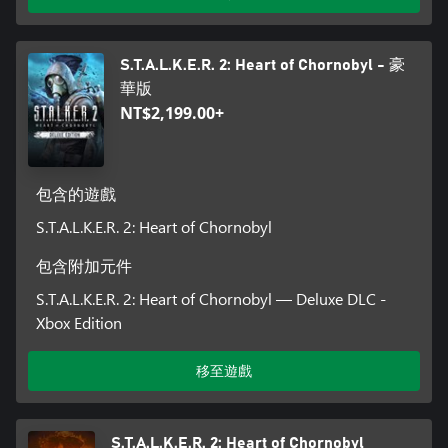
S.T.A.L.K.E.R. 2: Heart of Chornobyl - 豪
華版
NT$2,199.00+
包含的遊戲
S.T.A.L.K.E.R. 2: Heart of Chornobyl
包含附加元件
S.T.A.L.K.E.R. 2: Heart of Chornobyl — Deluxe DLC -
Xbox Edition
移至遊戲
S.T.A.L.K.E.R. 2: Heart of Chornobyl