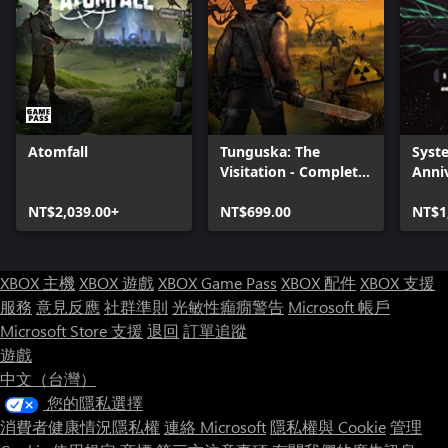
Atomfall
Tunguska: The
Syst
Visitation - Complete
Anni
Edition
Rema
NT$2,039.00+
NT$699.00
NT$1
XBOX 主機
XBOX 遊戲
XBOX Game Pass
XBOX 配件
XBOX 支援
服務
意見反應
社群準則
光敏性癲癇警告
Microsoft 帳戶
Microsoft Store 支援
退回
訂單追蹤
遊戲
中文（台灣）
您的隱私選擇
消費者健康情況隱私權
連絡 Microsoft
隱私權與 Cookie
管理