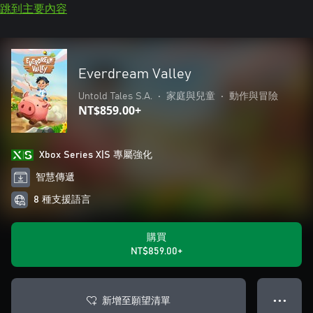
跳到主要內容
Everdream Valley
Untold Tales S.A.
•
家庭與兒童
•
動作與冒險
NT$859.00+
Xbox Series X|S 專屬強化
智慧傳遞
8 種支援語言
購買
NT$859.00+
新增至願望清單
● ● ●