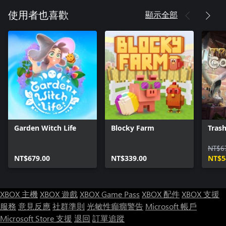
顯示全部
使用者也喜歡
Garden Witch Life
Blocky Farm
Trash
NT$6
NT$679.00
NT$339.00
NT$5
XBOX 主機
XBOX 遊戲
XBOX Game Pass
XBOX 配件
XBOX 支援
服務
意見反應
社群準則
光敏性癲癇警告
Microsoft 帳戶
Microsoft Store 支援
退回
訂單追蹤