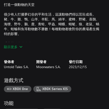
打造一個動物的天堂
很少有人打擾夢幻谷的平和生活，這讓動物們得以茁壯成長。
豬、牛、雞、鴨、山羊、羊駝、馬、綿羊、蜜蜂、野豬、喜鵲、
海狸、野牛、鵝、鹿、青蛙、甲蟲、蝴蝶、蜻蜓、狼、老鼠、蝸
牛、蛞蝓和魚等動物數不勝數！每種動物都會對你的農場產生獨
特的影響。
毛茸茸的最佳夥伴
顯示更多
你的狗永遠陪在你身邊。從 13 個不同品種的狗中進行挑選，訓
練它們幫你放牧、追蹤和尋寶等事。還有一隻貓。如果你能贏得
發佈者
開發者
發行日期
他的歡心，他也會為你做一些事情作為回報。
Untold Tales S.A.
Mooneaters S.A.
2023/12/15
魔法奇幻夜
遊戲方式
夜晚降臨時，山谷的魔力將顯現出來。你在夢境中通過獨特的遊
戲成為了農場里諸多動物中的一員。每個遊戲都有特殊獎勵，或
XBOX One
XBOX Series X|S
是對第二天的農場產生影響。
輕鬆的冒險沙盒
功能