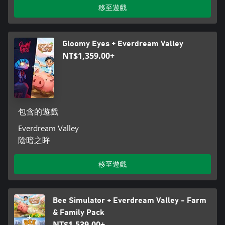
移至遊戲
Gloomy Eyes + Everdream Valley
NT$1,359.00+
包含的遊戲
Everdream Valley
陰暗之眸
移至遊戲
Bee Simulator + Everdream Valley - Farm
& Family Pack
NT$1,539.00+