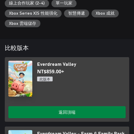
你在山谷中的夏日假期可不僅僅限於打理農場。還有很多事情可
線上合作玩家 (2-4)
單一玩家
以做！你可以在晚上露營、建造樹屋、捕捉和收集昆蟲、釣魚、
Xbox Series X|S 性能强化
智慧傳遞
Xbox 成就
獲取新衣服、烹飪、拍照、製作傢俱和尋寶等等。每次冒險都會
給你帶來一些回報，説明你進一步發展你的農場。
Xbox 雲端儲存
比較版本
Everdream Valley
NT$859.00+
此版本
返回頂端
Everdream Valley - Farm & Family Pack