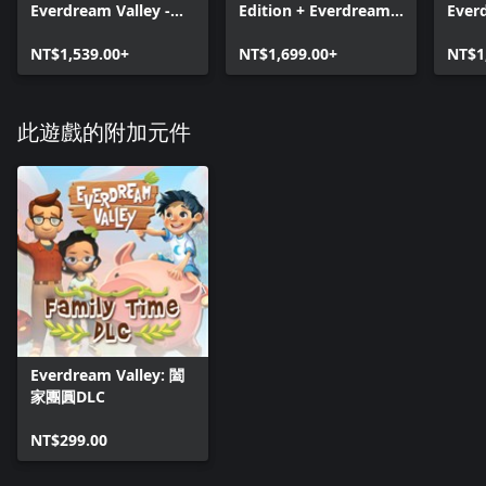
Everdream Valley -
Edition + Everdream
Ever
Farm & Family Pack
Valley - Farm &
NT$1,539.00+
Family Pack
NT$1,699.00+
NT$1
此遊戲的附加元件
Everdream Valley: 闔
家團圓DLC
NT$299.00