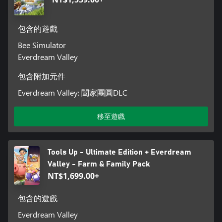
包含的遊戲
Bee Simulator
Everdream Valley
包含附加元件
Everdream Valley: 闔家團圓DLC
移至遊戲
Tools Up - Ultimate Edition + Everdream
Valley - Farm & Family Pack
NT$1,699.00+
包含的遊戲
Everdream Valley