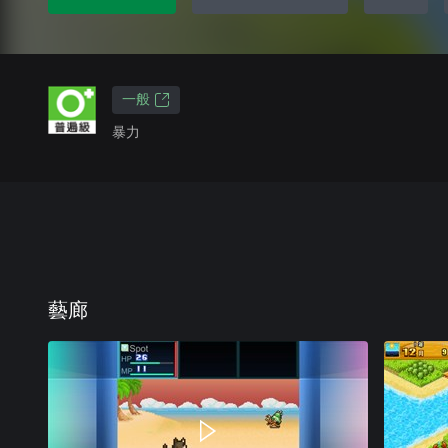
一般
暴力
藝廊