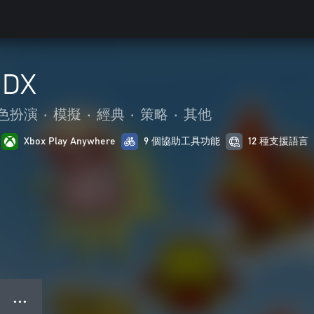
DX
色扮演
•
模擬
•
經典
•
策略
•
其他
Xbox Play Anywhere
9 個協助工具功能
12 種支援語言
● ● ●