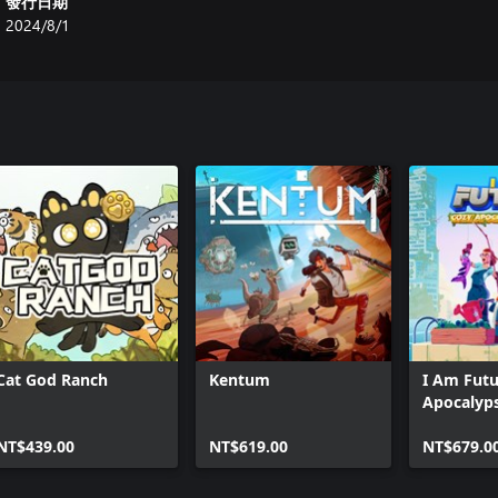
發行日期
2024/8/1
Cat God Ranch
Kentum
I Am Futu
Apocalyps
NT$439.00
NT$619.00
NT$679.0