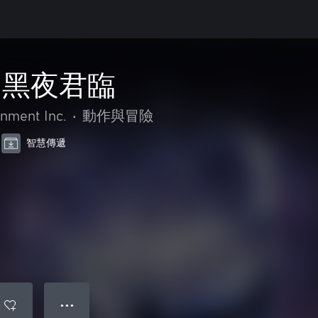
 黑夜君臨
nment Inc.
•
動作與冒險
智慧傳遞
● ● ●