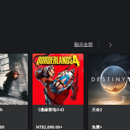
顯示全部
th
《邊緣禁地®4》
天命2
00
NT$2,090.00+
免費+