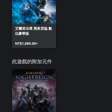
艾爾登法環 黑夜君臨 數
位豪華版
NT$1,690.00+
此遊戲的附加元件