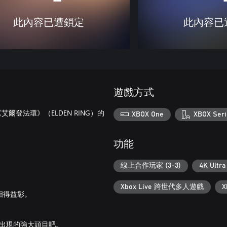
此內容已遭鎖定
此內容已
遊戲方式
《艾爾登法環》（ELDEN RING）的
XBOX One
XBOX Seri
功能
線上合作玩家 (3-3)
4K Ultra
Xbox Live 跨世代多人遊戲
X
相得益彰。
出現的強大頭目吧。