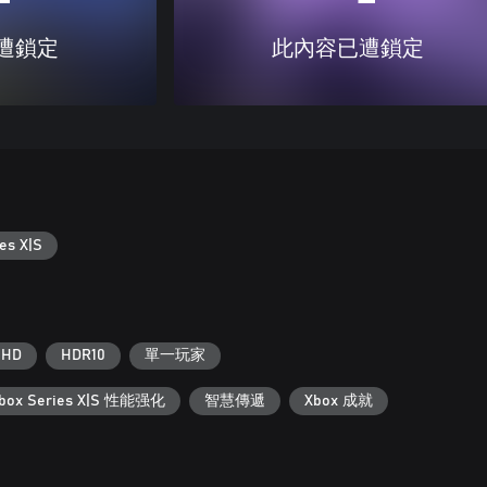
遭鎖定
此內容已遭鎖定
es X|S
 HD
HDR10
單一玩家
box Series X|S 性能强化
智慧傳遞
Xbox 成就