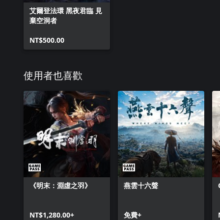
艾爾登法環 黑夜君臨 見
棄空洞者
NT$500.00
使用者也喜歡
《明末：淵虛之羽》
燕雲十六聲
NT$1,280.00+
免費+