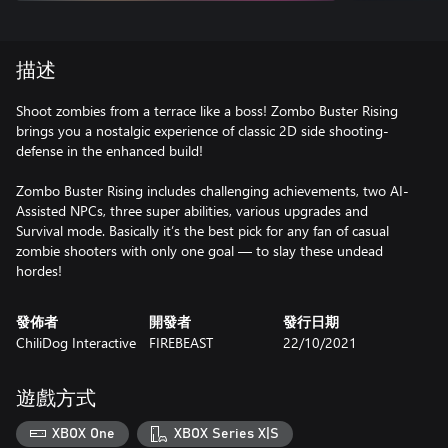
描述
Shoot zombies from a terrace like a boss! Zombo Buster Rising
brings you a nostalgic experience of classic 2D side shooting-
defense in the enhanced build!
Zombo Buster Rising includes challenging achievements, two AI-
Assisted NPCs, three super abilities, various upgrades and
Survival mode. Basically it’s the best pick for any fan of casual
zombie shooters with only one goal — to slay these undead
hordes!
發佈者
開發者
發行日期
ChiliDog Interactive
FIREBEAST
22/10/2021
遊戲方式
XBOX One
XBOX Series X|S