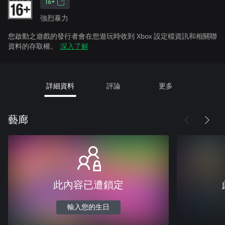
16+
強烈暴力
您啟動之遊戲的發行者會在您遊玩時收到 Xbox 設定檔資訊和相關聯
資料的存取權。
深入了解
詳細資料
評論
更多
藝廊
此內容已遭鎖定
輸入您的生日