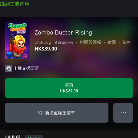
跳到主要內容
Zombo Buster Rising
ChiliDog Interactive
•
拼圖與邏輯
•
射擊
•
策略
HK$39.00
1 種支援語言
購買
HK$39.00
新增至願望清單
● ● ●