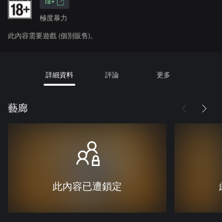
18+
極度暴力
此內容需要遊戲 (個別販售)。
詳細資料
評論
更多
藝廊
此內容已遭鎖定