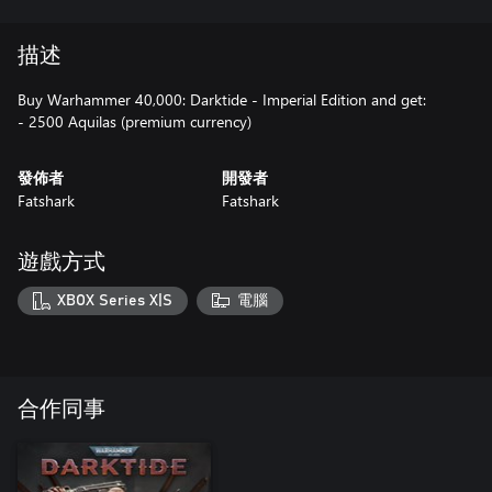
描述
Buy Warhammer 40,000: Darktide - Imperial Edition and get:
- 2500 Aquilas (premium currency)
發佈者
開發者
Fatshark
Fatshark
遊戲方式
XBOX Series X|S
電腦
合作同事