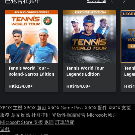
顯示全部
已包含在其中
Tennis World Tour -
Tennis World Tour
Tenni
Roland-Garros Edition
Legends Edition
Lege
HK$234.00+
HK$194.00+
HK$1
XBOX 主機
XBOX 遊戲
XBOX Game Pass
XBOX 配件
XBOX 支援
服務
意見反應
社群準則
光敏性癲癇警告
Microsoft 帳戶
Microsoft Store 支援
退回
訂單追蹤
遊戲