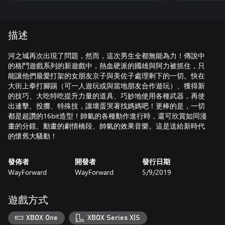
描述
河之城再次出現了問題，然而，這次男生全都無能為力！傳說中
的格鬥遊戲系列的新遊戲中，熱血硬派的國雄與阿力被抓住，只
能讓他們最愛打架的女朋友京子與美佐子處理剩下的一切。快在
大街上拳打腳踢（可一人遊玩或與當地朋友合作遊玩）、獲得新
的技巧、大吃特吃提升力量的道具、巧妙地使用各種武器，再使
出連擊、投擲、特殊技，讓壞蛋哭著找媽媽吧！更棒的是，一切
都是超讚的16bit造型！帥氣的各種動作進行時，還可欣賞如同漫
畫的分鏡、動畫的劇情橋段、帥氣的效果音樂。這是送給新時代
的懷舊大騷動！
發佈者
開發者
發行日期
WayForward
WayForward
5/9/2019
遊戲方式
XBOX One
XBOX Series X|S