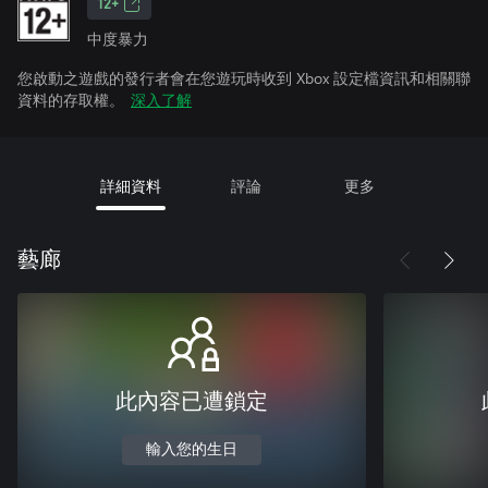
12+
中度暴力
您啟動之遊戲的發行者會在您遊玩時收到 Xbox 設定檔資訊和相關聯
資料的存取權。
深入了解
詳細資料
評論
更多
藝廊
此內容已遭鎖定
輸入您的生日