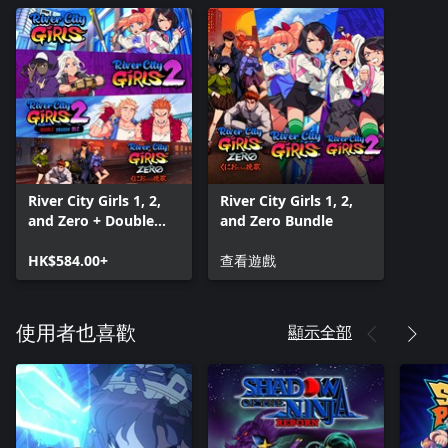
River City Girls 1, 2,
River City Girls 1, 2,
and Zero + Double
and Zero Bundle
Dragon DLC Bundle
HK$584.00+
查看遊戲
顯示全部
使用者也喜歡