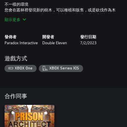
不一樣的環境
您會在叢林裡發現新的樹木，可以種植和販售，或是砍伐作為木
材使用。還能取得一些可用於建造守衛瞭望塔、排水溝等設施的
顯示更多
木材。
發佈者
開發者
發行日期
Paradox Interactive
Double Eleven
7/2/2023
遊戲方式
XBOX One
XBOX Series X|S
合作同事